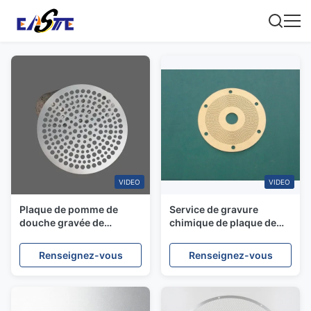
VIDEO
VIDEO
Plaque de pomme de
Service de gravure
douche gravée de
chimique de plaque de
précision, disque de
tête de douche en acier
pulvérisation à micro-
inoxydable à micro-trous
Renseignez-vous
Renseignez-vous
trous en acier inoxydable