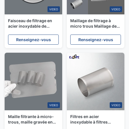
VIDEO
VIDEO
Faisceau de filtrage en
Maillage de filtrage à
acier inoxydable de
micro trous Maillage de
précision
précision en acier
inoxydable gravé
Renseignez-vous
Renseignez-vous
chimique pour filtration
industrielle sur mesure
VIDEO
VIDEO
Maille filtrante à micro-
Filtres en acier
trous, maille gravée en
inoxydable à filtres
acier inoxydable pour
gravés de précision