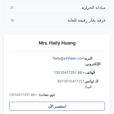
مبادلة الحرارة
21
غرفة بخار رقيقة للغاية
18
Mrs. Haily Huang
البريد
haily@xinhsen.com
الإلكتروني:
الهاتف:
+86 13510417251
الـ (واتس
8613510417251
اب):
(وي تشات):
+86 13510417251
استفسر الآن