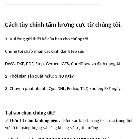
NIKEN VÀ
–
0,01mm
600mm x
HỢP KIM
Cách tùy chỉnh tấm lưỡng cực từ chúng tôi.
1,5mm
1500mm
NIKEN
1. Vui lòng gửi thiết kế của bạn cho chúng tôi.
ĐỒNG VÀ
–
0,01mm
600mm x
Chúng tôi chấp nhận các định dạng tệp sau:
HỢP KIM
1,5mm
1500mm
ĐỒNG
DWG, DXF, PDF, Step, Gerber, IGES, CorelDraw và định dạng AI.
–
0,01mm
600mm x
2. Thời gian sản xuất mẫu: 3-10 ngày
NHÔM
1,5mm
1500mm
3. Chuyển phát nhanh: Qua DHL, Fedex, TNT, khoảng 3-7 ngày
TITAN VÀ
600mm x
–
0,01mm
HỢP KIM
550mm
1mm
Tại sao chọn chúng tôi?
TITAN
✅
Hơn 13 năm kinh nghiệm:
Được các khách hàng toàn cầu trong lĩnh
vực ô tô, năng lượng và hàng không vũ trụ tin tưởng.