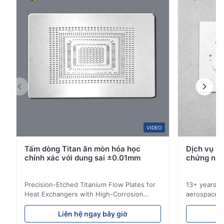
3
0
2
0
1
0
S*r
S
Jan 8.2026
Nice!!
W*y
VIDEO
W
Tấm dòng Titan ăn mòn hóa học
Dịch vụ k
Nov 6.2025
chính xác với dung sai ±0.01mm
chứng nhậ
Excellent
Precision-Etched Titanium Flow Plates for
13+ years ex
Heat Exchangers with High-Corrosion
aerospace, m
Resistance Flow Plate Overview Xinhaisen
applications.
Technology specializes in manufacturing
solutions wi
Liên hệ ngay bây giờ
L
high-precision chemically etched flow
instant quo