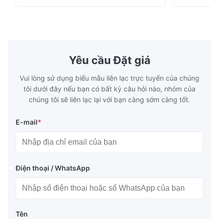
plates for plastic injection molding, die
for High-Pe
casting, and other industrial applications.
Industries 
Our flow plates offer superior flow control,
solutions po
exceptional durability, and precise channel
components
geometries that optimize material
(heat-resist
distribution in production processes. Flow
structural 
Yêu cầu Đặt giá
Plate Features Complex, Burr
(surgical to
Vui lòng sử dụng biểu mẫu liên lạc trực tuyến của chúng
tôi dưới đây nếu bạn có bất kỳ câu hỏi nào, nhóm của
chúng tôi sẽ liên lạc lại với bạn càng sớm càng tốt.
E-mail
*
Điện thoại / WhatsApp
Tên