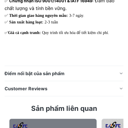
Đảm bảo
Chứng nhận ISO 9001/14001 & IATF 16949:
✅
chất lượng và tính bền vững.
✅
Thời gian giao hàng nguyên mẫu:
3-7 ngày.
✅
Sản xuất hàng loạt:
2-3 tuần
✅
Giá cả cạnh tranh:
Quy trình tối ưu hóa để tiết kiệm chi phí.
Điểm nổi bật của sản phẩm
Chất lượng cao tấm lưỡng cực pin nhiên liệu được sản
Customer Reviews
xuất bằng công nghệ tiên tiến ăn mòn hóa học. Nhà
sản xuất đạt chứng nhận ISO với hơn 13 năm kinh
5.0
Sản phẩm liên quan
nghiệm. Tấm lưỡng cực pin nhiên liệu: Giải pháp ăn
Based on 50 reviews recently
mòn hiệu suất cao Tấm lưỡng cực pin nhiên liệu là gì?
5
100%
Tấm lưỡng cực pin nhiên liệu là một bộ phận ...
4
0