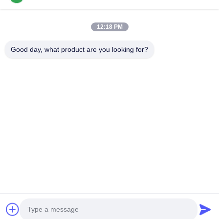
Video
Về Chúng Tôi
12:18 PM
Tham Quan Nhà Máy
Good day, what product are you looking for?
Kiểm Soát Chất Lượng
Liên Hệ Chúng Tôi
Tin Tức
Các Vụ Án
Đi Theo Chúng Tôi.
©2025- Shenzhen Xinhaisen Technology Limited. Tất cả các quyền được
bảo lưu.