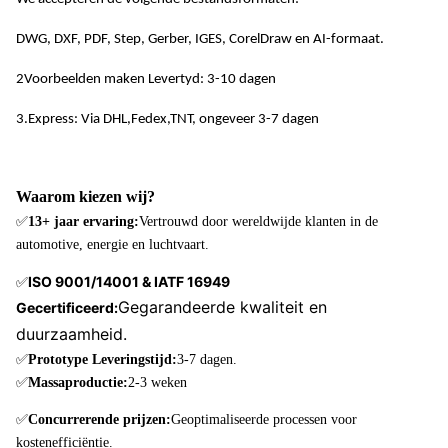
0.01
600 mm x
–
Aluminium
mm
1.5
DWG, DXF, PDF, Step, Gerber, IGES, CorelDraw en AI-formaat.
1500 mm
mm
2Voorbeelden maken Levertyd: 3-10 dagen
0.01
600 mm x
3.Express: Via DHL,Fedex,TNT, ongeveer 3-7 dagen
Titanium en
–
mm
1
550 mm
titaniumlegeringen
mm
Waarom kiezen wij?
✅
13+ jaar ervaring:
Vertrouwd door wereldwijde klanten in de
automotive, energie en luchtvaart.
ISO 9001/14001 & IATF 16949
✅
Gegarandeerde kwaliteit en
Gecertificeerd:
duurzaamheid.
✅
Prototype Leveringstijd:
3-7 dagen.
✅
Massaproductie:
2-3 weken
✅
Concurrerende prijzen:
Geoptimaliseerde processen voor
kostenefficiëntie.