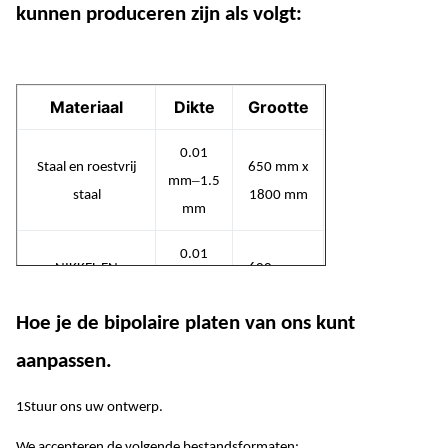
kunnen produceren zijn als volgt:
Materiaal
Dikte
Grootte
0.01
Staal en roestvrij
650 mm x
–
mm
1.5
staal
1800 mm
mm
0.01
NIKKEL EN
600 mm x
–
mm
1.5
NIKKELLIOUWEN
1500 mm
mm
Hoe je de bipolaire platen van ons kunt
0.01
aanpassen.
KOPER EN
600 mm x
–
mm
1.5
KOPERLEGIES
1500 mm
1Stuur ons uw ontwerp.
mm
We accepteren de volgende bestandsformaten: