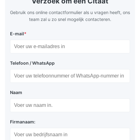
Verzoek om een Citaat
Plate Features Complex, Burr
(surgical to
Gebruik ons online contactformulier als u vragen heeft, ons
team zal u zo snel mogelijk contacteren.
E-mail
*
Telefoon / WhatsApp
Naam
Firmanaam: