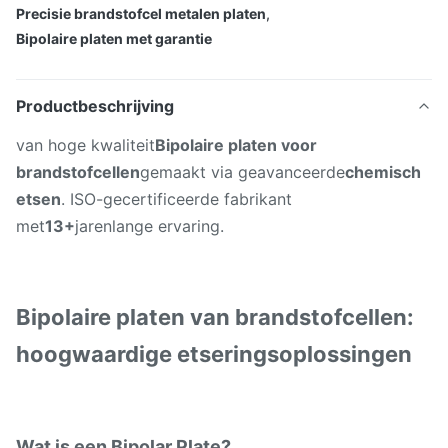
Precisie brandstofcel metalen platen
,
Bipolaire platen met garantie
Productbeschrijving
van hoge kwaliteit
Bipolaire platen voor
brandstofcellen
gemaakt via geavanceerde
chemisch
etsen
. ISO-gecertificeerde fabrikant
met
13+
jarenlange ervaring.
Bipolaire platen van brandstofcellen:
hoogwaardige etseringsoplossingen
Wat is een Bipolar Plate?