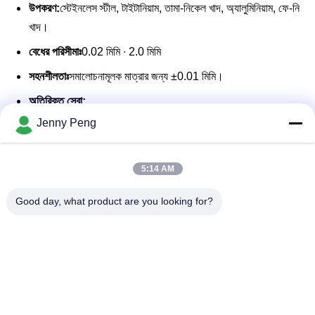
উপকরণ:
স্টেইনলেস স্টীল, টাইটানিয়াম, তামা-নিকেল খাদ, অ্যালুমিনিয়াম, ফে-নি
খাদ।
বেধের পরিসীমাঃ
0.02 মিমি ∙ 2.0 মিমি
সহনশীলতাঃ
সমালোচনামূলক মাত্রার জন্য ±0.01 মিমি।
অতিরিক্ত সেবা:
Jenny Peng
স্ট্যাম্পিং এবং ডিফিউশন ওয়েল্ডিং
সারফেস ট্রিটমেন্ট (যেমন, আউ/নি লেপ, প্যাসিভেশন)
5:14 AM
পরিবাহী আঠালো বন্ধন
Good day, what product are you looking for?
সম্পূর্ণ আইএটিএফ ১৬৯৪৯-সম্মত মান নিয়ন্ত্রণ।
উপাদান, বেধ এবং আকার আমরা নিম্নলিখিত হিসাবে উত্পাদন করতে
পারেন