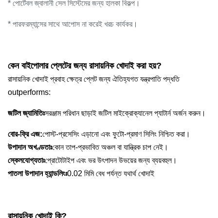
* পোর্টেবল জ্বালানী সেল সিস্টেমের জন্য হালকা বিকল্প।
* পারফরম্যান্সের সাথে আপোস না করেই খরচ কার্যকর।
কেন বাইপোলার প্লেটের জন্য রাসায়নিক খোদাই করা হয়?
রাসায়নিক খোদাই প্রবাহ ক্ষেত্র প্লেট জন্য ঐতিহ্যগত যন্ত্রপাতি পদ্ধতি
outperforms:
জটিল জ্যামিতিঃ
সরঞ্জাম পরিধান ছাড়াই জটিল মাইক্রোক্যানেল প্যাটার্ন অর্জন করুন।
বোর-ফ্রি এজ:
পোস্ট-প্রসেসিং এড়ানো এবং ফুটো-প্রমাণ সিলিং নিশ্চিত করা।
উপাদান অখণ্ডতাঃ
কোন তাপ-প্রভাবিত অঞ্চল বা যান্ত্রিক চাপ নেই।
স্কেলযোগ্যতাঃ
প্রোটোটাইপ এবং ভর উৎপাদন উভয়ের জন্য ব্যয়বহুল।
পাতলা উপাদান হ্যান্ডলিংঃ
0.02 মিমি বেধ পর্যন্ত যথার্থ খোদাই
রাসায়নিক খোদাই কি?