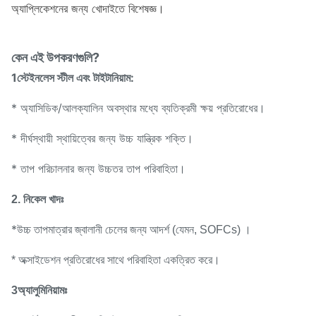
অ্যাপ্লিকেশনের জন্য খোদাইতে বিশেষজ্ঞ।
কেন এই উপকরণগুলি?
1স্টেইনলেস স্টীল এবং টাইটানিয়াম:
* অ্যাসিডিক/আলক্যালিন অবস্থার মধ্যে ব্যতিক্রমী ক্ষয় প্রতিরোধের।
* দীর্ঘস্থায়ী স্থায়িত্বের জন্য উচ্চ যান্ত্রিক শক্তি।
* তাপ পরিচালনার জন্য উচ্চতর তাপ পরিবাহিতা।
2. নিকেল খাদঃ
*
উচ্চ তাপমাত্রার জ্বালানী চেলের জন্য আদর্শ (যেমন, SOFCs) ।
* অক্সাইডেশন প্রতিরোধের সাথে পরিবাহিতা একত্রিত করে।
3অ্যালুমিনিয়ামঃ