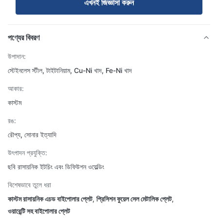
এখনই জিজ্ঞাসা করুন
পণ্যের বিবরণ
উপাদান:
স্টেইনলেস স্টীল, টাইটানিয়াম, Cu-Ni খাদ, Fe-Ni খাদ
আকার:
কাস্টম
রঙ:
রৌপ্য, সোনার ইত্যাদি
উৎপাদন প্রযুক্তি:
ছবি রাসায়নিক ইটচিং এবং ডিফিউশন ওয়েল্ডিং
বিশেষভাবে তুলে ধরা
কাস্টম রাসায়নিক এচড বাইপোলার প্লেট
,
প্রিসিশন ফুয়েল সেল মেটালিক প্লেট
,
ওয়ারেন্টি সহ বাইপোলার প্লেট