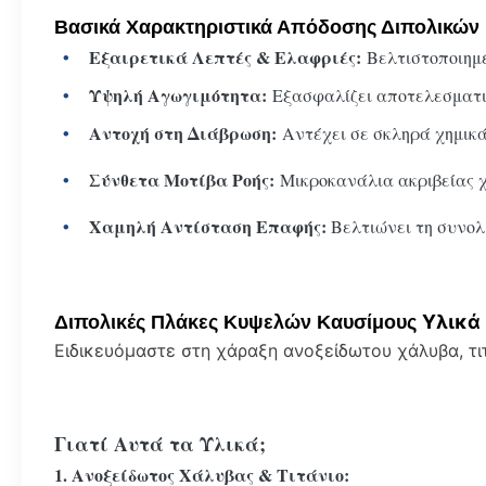
Βασικά Χαρακτηριστικά Απόδοσης Διπολικώ
Εξαιρετικά Λεπτές & Ελαφριές:
Βελτιστοποιημέ
Υψηλή Αγωγιμότητα:
Εξασφαλίζει αποτελεσματι
Αντοχή στη Διάβρωση:
Αντέχει σε σκληρά χημικ
Σύνθετα Μοτίβα Ροής:
Μικροκανάλια ακριβείας χ
Χαμηλή Αντίσταση Επαφής:
Βελτιώνει τη συνολ
Υλικά
Διπολικές Πλάκες Κυψελών Καυσίμου
ς
Ειδικευόμαστε στη χάραξη ανοξείδωτου χάλυβα, τι
Γιατί Αυτά τα Υλικά;
1. Ανοξείδωτος Χάλυβας & Τιτάνιο: