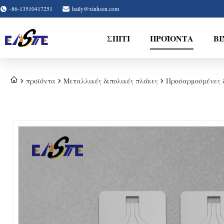
-86-13510417251
haily@xinhsen.com
ΣΠΊΤΙ
ΠΡΟΪΌΝΤΑ
ΒΊ
προϊόντα
Μεταλλικές διπολικές πλάκες
Προσαρμοσμένες δ