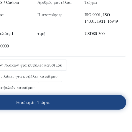
S / Custom
Αριθμός μοντέλου:
Τάγμα
να
Πιστοποίηση:
ISO 9001, ISO
14001, IATF 16949
ελίας:
1
τιμή:
USD80-300
00000
ών πλακών για κυψέλες καυσίμου
ς πλάκες για κυψέλες καυσίμου
κυψελών καυσίμου
Ε
ρ
ώ
τ
η
σ
η
Τ
ώ
ρ
α