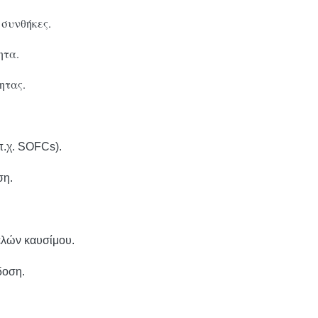
 συνθήκες.
ητα.
ητας.
π.χ. SOFCs).
ση.
ελών καυσίμου.
δοση.