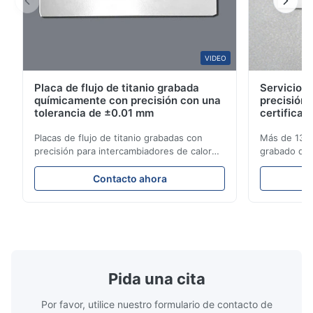
This product is really precise.
B*a
VIDEO
B
Placa de flujo de titanio grabada
Servicios 
Feb 10.2026
químicamente con precisión con una
precisión 
So good!
tolerancia de ±0.01 mm
certificad
Placas de flujo de titanio grabadas con
Más de 13 a
A*d
precisión para intercambiadores de calor
grabado de t
A
con alta resistencia a la corrosión Visión
aeroespacia
general de la placa de flujoXinhaisen
industriales
Nov 27.2025
Contacto ahora
Technology se especializa en la fabricación
soluciones 
The mesh is precise and the packaging is excellent.
de placas de flujo grabadas químicamente
entrega com
de alta precisión para moldeo por inyección
de titanio p
de pl...
rendimiento 
Pida una cita
Por favor, utilice nuestro formulario de contacto de