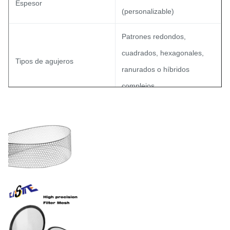
Espesor
(personalizable)
Patrones redondos,
cuadrados, hexagonales,
Tipos de agujeros
ranurados o híbridos
complejos.
15% - 85% (optimizado para
Relación de área abierta
requisitos de viscosidad)
Tolerancia
±0,01 mm
Electropulido, recubierto de
Acabados superficiales
PVD o pasivado según las
normas FDA/ISO