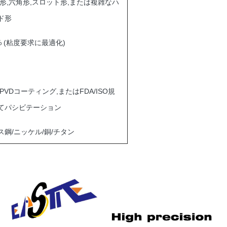
角形,六角形,スロット形,または複雑なハ
ド形
5% (粘度要求に最適化)
PVDコーティング,またはFDA/ISO規
てパシビテーション
ス鋼/ニッケル/銅/チタン