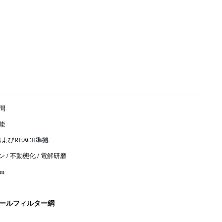
週間
能
およびREACH準拠
 / 不動態化 / 電解研磨
mm
ールフィルター網