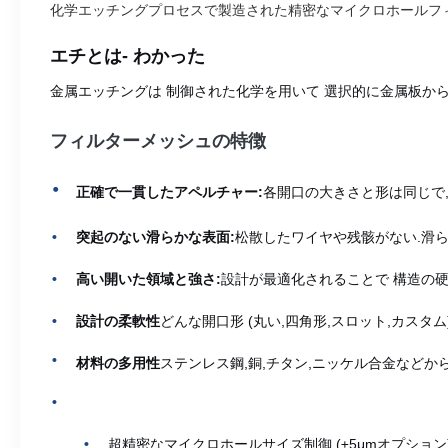
化学エッチングプロセスで製造された精密なマイクロホールフィル
エチとは
- わかった
金属エッチングは 制御された化学を用いて 選択的に金属板か
フィルターメッシュの特徴
正確で一貫したアペルチャー:
各開口の大きさと形は同じで
突起のない滑らかな表面:
松散したワイヤや残骸がない.滑ら
高い開いた領域と強さ:
設計が最適化されることで 構造の
設計の柔軟性
どんな開口形 (丸い,四角形,スロット,カスタ
材料の多用性
ステンレス鋼,銅,チタン,ニッケル合金などか
超精密なマイクロホールサイズ制御 (±5μmオプション