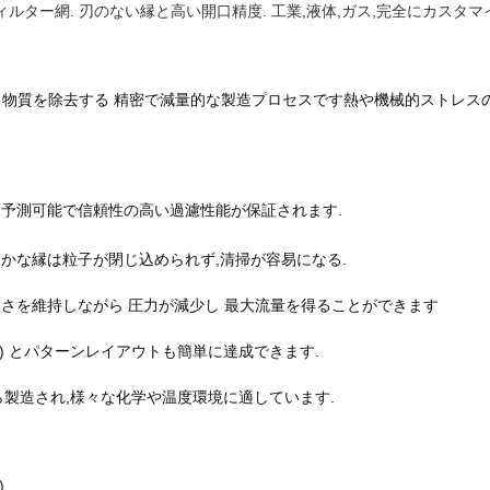
ター網. 刃のない縁と高い開口精度. 工業,液体,ガス,完全にカスタマ
ら物質を除去する 精密で減量的な製造プロセスです熱や機械的ストレ
,予測可能で信頼性の高い過濾性能が保証されます.
かな縁は粒子が閉じ込められず,清掃が容易になる.
硬さを維持しながら 圧力が減少し 最大流量を得ることができます
ム) とパターンレイアウトも簡単に達成できます.
ら製造され,様々な化学や温度環境に適しています.
)