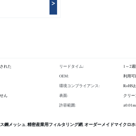
>
された
リードタイム:
1～2
OEM:
利用可
環境コンプライアンス:
RoHS
せん
表面:
クリーン
許容範囲:
±0.01
ス鋼メッシュ
精密産業用フィルタリング網
オーダーメイドマイクロホ
,
,