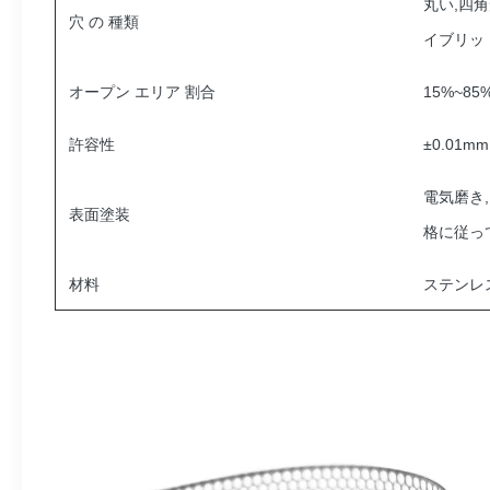
丸い,四
穴 の 種類
イブリッ
オープン エリア 割合
15%~8
許容性
±0.01mm
電気磨き,
表面塗装
格に従っ
材料
ステンレ