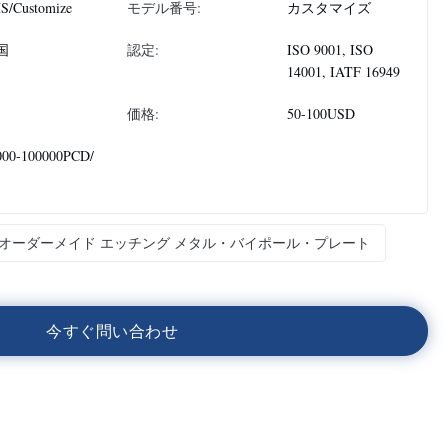
S/Customize
モデル番号:
カスタマイズ
国
認定:
ISO 9001, ISO
14001, IATF 16949
価格:
50-100USD
000-100000PCD/
オーダーメイド エッチング メタル・バイポール・プレート
今
す
ぐ
問
い
合
わ
せ