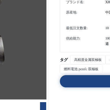
ブランド名:
XH
原産地:
中
最低注文数量:
10
供給能力:
10
週
タグ
高精度金属双極板
燃料電池 pemfc 双極板