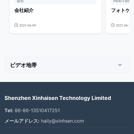
会社
Photo Chemica
会社紹介
フォトケ
2025-06-09
2025-06-13
ビデオ地帯
すべてのビデオ
Photo Chemical Etching
Shenzhen Xinhaisen Technology Limited
Stainless Steel Etching
Tel:
86-86-13510417251
タイタンのエッチング
メールアドレス:
haily@xinhsen.com