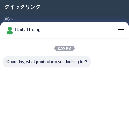
フィルターメッシュ
クイックリンク
フロープレート
家へ
会社
製品
Haily Huang
ビデオ
スピーカーのグリル
企業情報
2:55 PM
ウォッチ ダイヤル
会社案内
Good day, what product are you looking for?
フォトケミカルマシニング
品質管理
お問い合わせ
その他のビデオ
ニュース
事件
私たちをフォローしてください