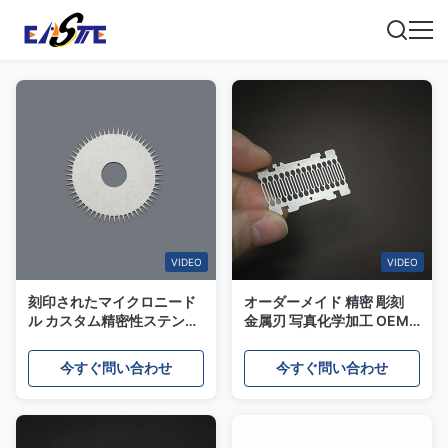
VIDEO
VIDEO
刻印されたマイクロニード
オーダーメイド 精密 彫刻
ル カスタム精密性ステンレ
金属刃 写真化学加工 OEM
ス鋼 マイクロニードル配列
メーカー
今すぐ問い合わせ
今すぐ問い合わせ