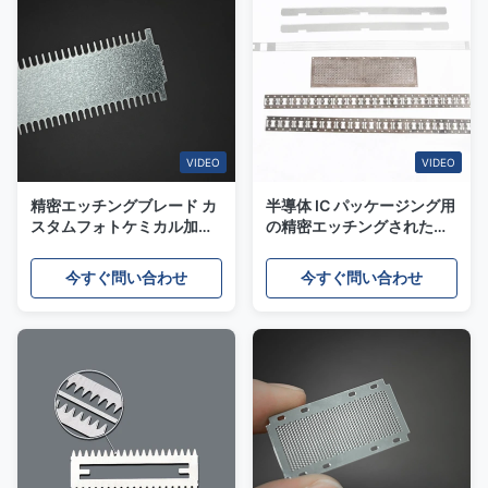
VIDEO
VIDEO
精密エッチングブレード カ
半導体 IC パッケージング用
スタムフォトケミカル加工
の精密エッチングされたリ
ステンレス鋼ブレード
ードフレーム カスタム金属
部品
今すぐ問い合わせ
今すぐ問い合わせ