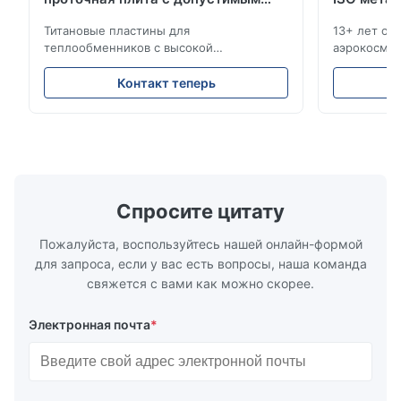
толерантом ±0,01 мм
Титановые пластины для
13+ лет оп
A*d
теплообменников с высокой
аэрокосмич
A
коррозионной стойкостью,
промышлен
изготовленные методом прецизионного
ISO/IATF, 
Nov 27.2025
Контакт теперь
травления Обзор пластинКомпания
конкурент
The mesh is precise and the packaging is excellent.
Xinhaisen Technology специализируется
выполнения
на производстве высокоточных
предложени
химически травленых пластин для литья
для высоко
пластмасс под давлением, литья под
применени
давлением и других ...
обслужив..
Спросите цитату
Пожалуйста, воспользуйтесь нашей онлайн-формой
для запроса, если у вас есть вопросы, наша команда
свяжется с вами как можно скорее.
Электронная почта
*