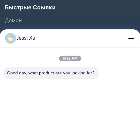
Быстрые Ссылки
Домой
Продукция
Jessi Xu
Ролики
О Компании
6:42 AM
Наша Фабрика
Good day, what product are you looking for?
Контроль Качества
Контактные Данные
Новости
Случаи
Следуйте За Нами.