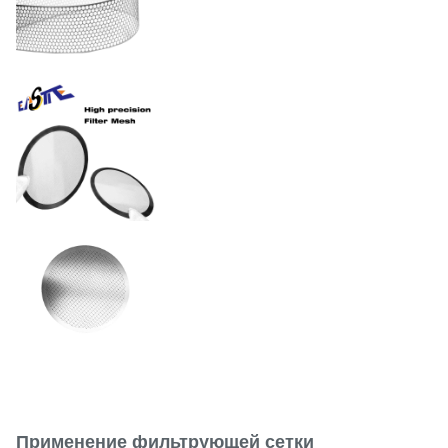
(оптимизировано для
площади
требований к вязкости)
Толерантность
± 0,01 мм
Электрополированный,
покрытый ПВД или
Поверхностные отделки
пассивированный в
соответствии со
стандартами FDA/ISO
Нержавеющая сталь /
Материал
Никель / Медь / Титан
Применение фильтрующей сетки