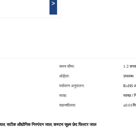
>
समय सीमा:
1-2 सप्त
ओईएम:
उपलब्ध
पर्यावरण अनुपालन:
RoHS और
सतह:
स्वच्छ / 
सहनशीलता:
±0.01मि
 जाल
सटीक औद्योगिक निस्पंदन जाल
कस्टम सूक्ष्म छेद फिल्टर जाल
,
,