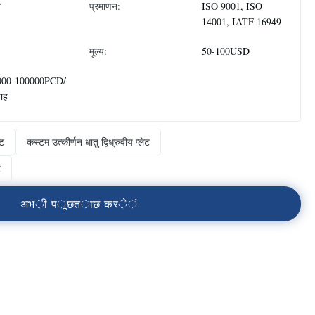
न
प्रमाणन:
ISO 9001, ISO
14001, IATF 16949
मूल्य:
50-100USD
000-100000PCD/
ताह
ेट
कस्टम उत्कीर्णन धातु द्विध्रुवीय प्लेट
ट
अ
भ
ी
प
ू
छ
त
ा
छ
क
र
े
ं