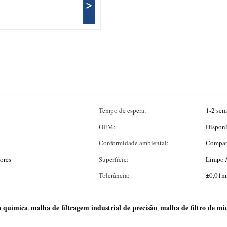
>
Tempo de espera:
1-2 sem
OEM:
Disponí
Conformidade ambiental:
Compat
iores
Superfície:
Limpo /
Tolerância:
±0,01
a química
malha de filtragem industrial de precisão
malha de filtro de mi
,
,