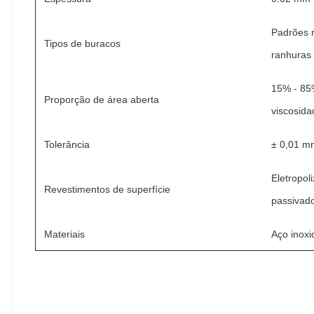
Padrões 
Tipos de buracos
ranhuras
15% - 85%
Proporção de área aberta
viscosida
Tolerância
± 0,01 m
Eletropol
Revestimentos de superfície
passivad
Materiais
Aço inoxid