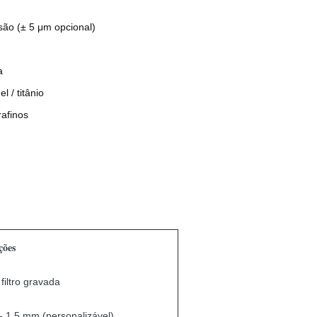
são (± 5 μm opcional)
a
l / titânio
afinos
ções
filtro gravada
 1,5 mm (personalizável)