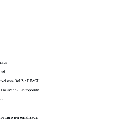
anas
vel
ível com RoHS e REACH
 Passivado / Eletropolido
mm
cro furo personalizada