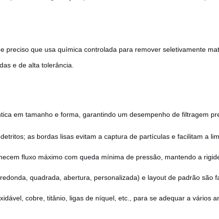
 e preciso que usa química controlada para remover seletivamente ma
as e de alta tolerância.
tica em tamanho e forma, garantindo um desempenho de filtragem previ
detritos; as bordas lisas evitam a captura de partículas e facilitam a li
rnecem fluxo máximo com queda mínima de pressão, mantendo a rigidez
redonda, quadrada, abertura, personalizada) e layout de padrão são f
xidável, cobre, titânio, ligas de níquel, etc., para se adequar a vário