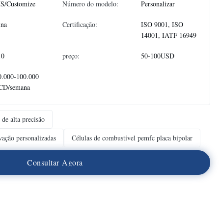
S/Customize
Número do modelo:
Personalizar
ina
Certificação:
ISO 9001, ISO
14001, IATF 16949
10
preço:
50-100USD
0.000-100.000
CD/semana
 de alta precisão
avação personalizadas
Células de combustível pemfc placa bipolar
C
o
n
s
u
l
t
a
r
A
g
o
r
a