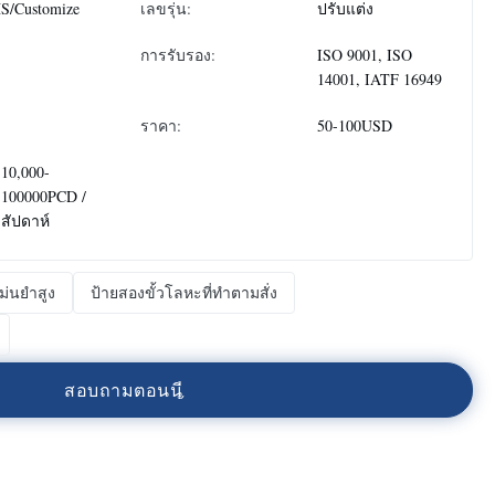
S/Customize
เลขรุ่น:
ปรับแต่ง
การรับรอง:
ISO 9001, ISO
14001, IATF 16949
ราคา:
50-100USD
:
10,000-
100000PCD /
สัปดาห์
่นยําสูง
ป้ายสองขั้วโลหะที่ทําตามสั่ง
ส
อ
บ
ถ
า
ม
ต
อ
น
น