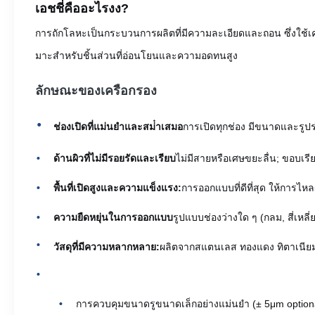
เอชชี่คืออะไร
งง?
การถักโลหะเป็นกระบวนการผลิตที่มีความละเอียดและถอน ซึ่งใช้เคมี
มาะสําหรับชิ้นส่วนที่อ่อนโยนและความอดทนสูง
ลักษณะของเครือกรอง
ช่องเปิดที่แม่นยําและสม่ําเสมอ
การเปิดทุกช่อง มีขนาดและรูปร
ด้านผิวที่ไม่มีรอยรัดและเรียบ
ไม่มีสายหรือเศษขยะลื่น; ขอบเร
พื้นที่เปิดสูงและความแข็งแรง:
การออกแบบที่ดีที่สุด ให้การไ
ความยืดหยุ่นในการออกแบบ
รูปแบบช่องว่างใด ๆ (กลม, สี่เหล
วัสดุที่มีความหลากหลาย:
ผลิตจากสแตนเลส ทองแดง ทิตาเนียม 
การควบคุมขนาดรูขนาดเล็กอย่างแม่นยํา (± 5μm option