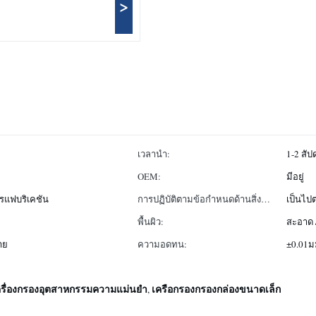
>
เวลานำ:
1-2 สัป
OEM:
มีอยู่
รแฟบริเคชัน
การปฏิบัติตามข้อกำหนดด้านสิ่ง
เป็นไ
แวดล้อม:
พื้นผิว:
สะอาด /
าย
ความอดทน:
±0.01ม
ครื่องกรองอุตสาหกรรมความแม่นยํา
เครือกรองกรองกล่องขนาดเล็ก
,