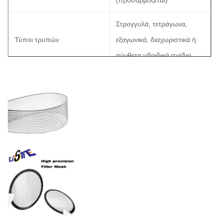
(προσαρμόζεται)
Στρογγυλά, τετράγωνα,
Τύποι τρυπών
εξαγωνικά, διαχωριστικά ή
σύνθετα υβριδικά σχέδια
15% - 85%
Αναλογία ανοικτής έκτασης
(βελτιστοποιημένο για τις
απαιτήσεις ιξώδους)
Ανεκτικότητα
±0,01 mm
Ηλεκτροβελτιωμένα,
επικαλυμμένα με PVD ή
Επεξεργασία επιφάνειας
πασιβωμένα σύμφωνα με τα
πρότυπα FDA/ISO