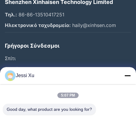
Shenzhen Xinhaisen Technology Limited
Τηλ.:
86-86-13510417251
Ηλεκτρονικό ταχυδρομείο:
haily@xinhsen.com
Γρήγοροι Σύνδεσμοι
Σπίτι
Προϊόντα
Jessi Xu
Βίντεο
Σχετικά Με Εμάς
5:07 PM
Γύρος Εργοστασίων
Good day, what product are you looking for?
Έλεγχος Ποιότητας
Επαφή
Ειδήσεις