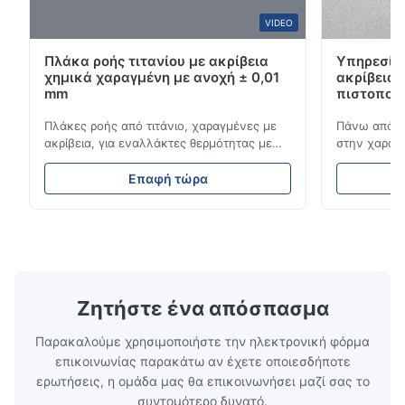
B*a
VIDEO
B
Πλάκα ροής τιτανίου με ακρίβεια
Υπηρεσίες
Feb 10.2026
χημικά χαραγμένη με ανοχή ± 0,01
ακρίβεια
So good!
mm
πιστοποίη
Πλάκες ροής από τιτάνιο, χαραγμένες με
Πάνω από 1
A*d
ακρίβεια, για εναλλάκτες θερμότητας με
στην χαρακτ
A
υψηλή αντοχή στη διάβρωση Επισκόπηση
αεροδιαστημ
της πλάκας ροήςΗ τεχνολογία Xinhaisen
εφαρμογές.Π
Nov 27.2025
Επαφή τώρα
ειδικεύεται στην κατασκευή υψηλής
πλήρους κύ
The mesh is precise and the packaging is excellent.
ακρίβειας χημικά χαραγμένων πλακών
χρόνους πα
ροής για πλαστική ένεση, χύτευση με πεδίο
χαρακτικής 
και άλλες βιομηχανικές εφαρμογές.Οι ...
υψηλών επι
οποίες υπηρ
Ζητήστε ένα απόσπασμα
Παρακαλούμε χρησιμοποιήστε την ηλεκτρονική φόρμα
επικοινωνίας παρακάτω αν έχετε οποιεσδήποτε
ερωτήσεις, η ομάδα μας θα επικοινωνήσει μαζί σας το
συντομότερο δυνατό.