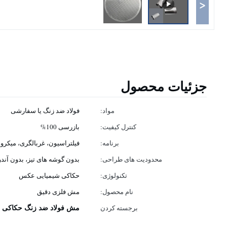
<
جزئیات محصول
مواد:
فولاد ضد زنگ یا سفارشی
کنترل کیفیت:
بازرسی 100%
برنامه:
فیلتراسیون، غربالگری، میکر
محدودیت های طراحی:
بدون گوشه های تیز، بدون آند
تکنولوژی:
حکاکی شیمیایی عکس
نام محصول:
مش فلزی دقیق
مش فولاد ضد زنگ حکاکی ش
برجسته کردن