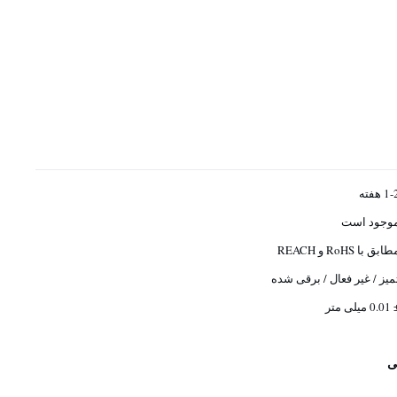
1 هفته
وجود است
ابق با RoHS و REACH
میز / غیر فعال / برقی شده
0 میلی متر
ی