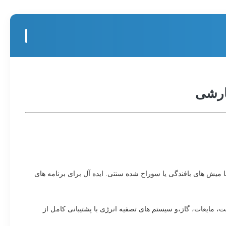
ارشی
شبكه فيلتر تصويب شده دقيق شين هايسن با استفاده از تکنولوژی تصويب شیمیایی پیشرفته ساخته شده است.و انعطاف پذیری طراحی در مقایسه با میش های بافندگی یا سوراخ شده سنتی. ایده آل برای برنامه های 
شبکه فیلتر میکرو سوراخ دقیق ساخته شده توسط فرآیند حکاکی شیمیایی، دارای لبه های بدون حفر و دقت دیافراگم بالا. به طور گسترده ای در صنعت، مایعات، گاز،و سیستم های تصفیه انرژی با پشتیبانی کامل از 