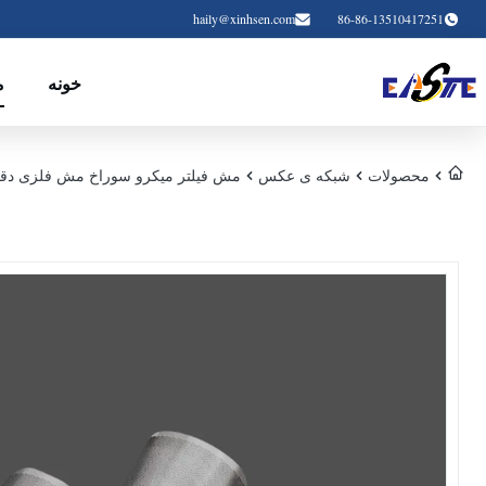
haily@xinhsen.com
86-86-13510417251
خونه
م
محصولات
شبکه ی عکس
مش فیلتر میکرو سوراخ مش فلزی دقی