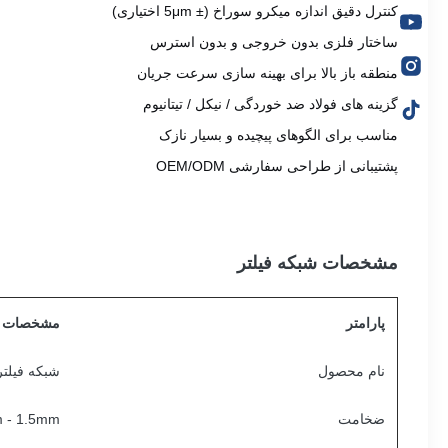
کنترل دقیق اندازه میکرو سوراخ (± 5μm اختیاری)
ساختار فلزی بدون خروجی و بدون استرس
منطقه باز بالا برای بهینه سازی سرعت جریان
گزینه های فولاد ضد خوردگی / نیکل / تیتانیوم
مناسب برای الگوهای پیچیده و بسیار نازک
پشتیبانی از طراحی سفارشی OEM/ODM
مشخصات شبکه فیلتر
پارامتر
مشخصات
نام محصول
شبکه فیلت
ضخامت
0.02mm - 1.5mm (