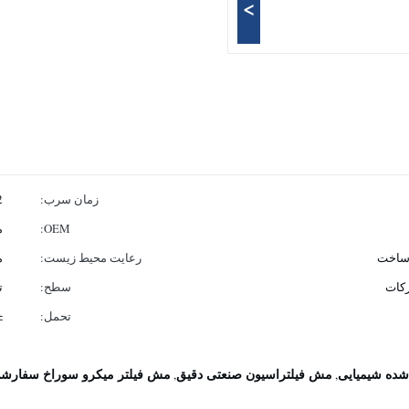
>
زمان سرب:
-2
OEM:
م
وساخت
رعایت محیط زیست:
مط
رکات
سطح:
ت
تحمل:
± .01
ده شیمیایی
مش فیلتراسیون صنعتی دقیق
مش فیلتر میکرو سوراخ سفارش
,
,