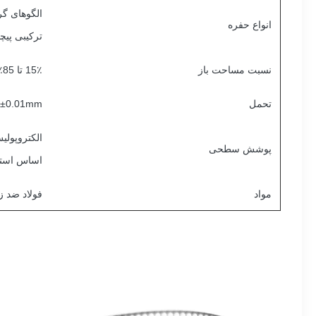
الگوهای گ
انواع حفره
ترکیبی پیچ
نسبت مساحت باز
15٪ تا 85٪ (به منظور نیازهای لزوم بهینه شده)
تحمل
±0.01mm
پوشش سطحی
اساس استاندارد
مواد
فولاد ضد زن