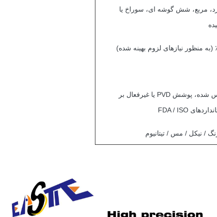
رد، مربع، شش گوشه ای، سوراخ یا
یده
الکتروپولیس شده، پوشش PVD یا غیرفعال بر
های FDA / ISO
گ / نیکل / مس / تیتانیوم