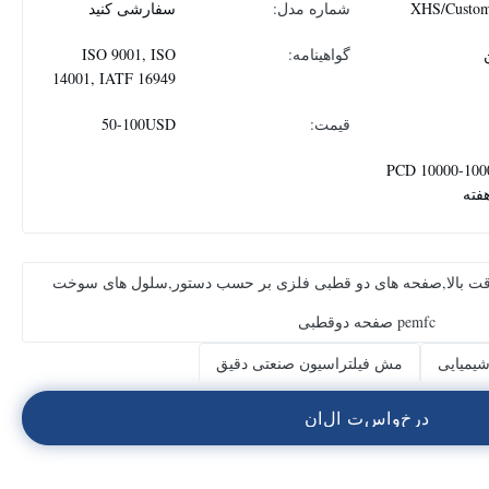
XHS/Custom
شماره مدل:
سفارشی کنید
گواهینامه:
ISO 9001, ISO
14001, IATF 16949
قیمت:
50-100USD
10000-100000 PCD
فته
قت بالا,صفحه های دو قطبی فلزی بر حسب دستور,سلول های سوخت
pemfc صفحه دوقطبی
یمیایی
مش فیلتراسیون صنعتی دقیق
د
ر
خ
و
ا
س
ت
ا
ل
ا
ن