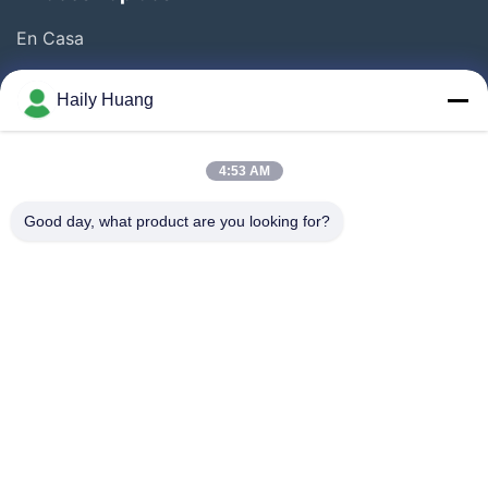
Flexibilidad del
dólares ¢
en volúmenes
En Casa
volumen
mismo
muy elevados (>
Productos
proceso, sin
50k-100k piezas)
Haily Huang
Videos
penalización
Sobre Nosotros
4:53 AM
Visita A La Fábrica
Good day, what product are you looking for?
Control De Calidad
Contacto
Noticias
Casos De Trabajo
Síguenos.