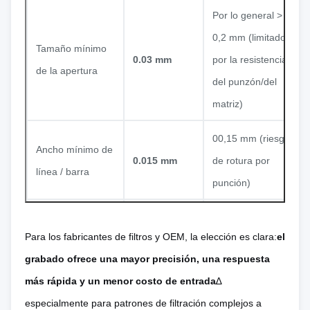
Por lo general >
0,2 mm (limitado
Tamaño mínimo
0.03 mm
por la resistencia
de la apertura
del punzón/del
matriz)
00,15 mm (riesgo
Ancho mínimo de
0.015 mm
de rotura por
línea / barra
punción)
A menudo se
Para los fabricantes de filtros y OEM, la elección es clara:
el
presentan
No hay
grabado ofrece una mayor precisión, una respuesta
abrasiones y
abrasiones,
más rápida y un menor costo de entrada
∆
Calidad del borde
rollos de matrices;
es lisa, no se
especialmente para patrones de filtración complejos a
se requiere un