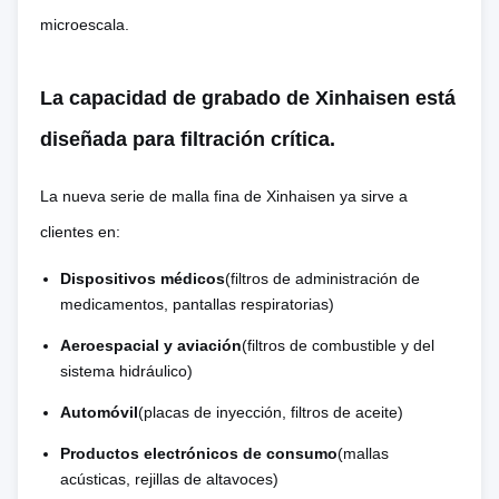
vuelca
microescala.
desborde
secundario
La capacidad de grabado de Xinhaisen está
No hay
El alto causa
diseñada para filtración crítica.
nada
No hay
tensiones
Reacciones
contacto con
residuales,
La nueva serie de malla fina de Xinhaisen ya sirve a
mecánicas
herramientas
deformaciones y
clientes en:
y metales
micro-grietas
Dispositivos médicos
(filtros de administración de
medicamentos, pantallas respiratorias)
No hay
Muestras
Costo de las
Aeroespacial y aviación
(filtros de combustible y del
herramientas
endurecidas
sistema hidráulico)
herramientas y
fijas
¢ bajo
caras, tiempo de
de los moldes
Automóvil
(placas de inyección, filtros de aceite)
coste
entrega largo
Productos electrónicos de consumo
(mallas
acústicas, rejillas de altavoces)
La alta asignación