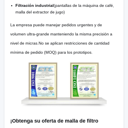
Muy bajo, sin
Costo del
de los materiales
Filtración industrial
(pantallas de la máquina de café,
costo de
malla del extractor de jugo)
prototipo y de los
hace que los lotes
matriz, rápida
lotes pequeños
pequeños sean
La empresa puede manejar pedidos urgentes y de
configuración
poco económicos
volumen ultra-grande manteniendo la misma precisión a
nivel de micras.No se aplican restricciones de cantidad
Sin límites
Las
mínima de pedido (MOQ) para los prototipos.
cualquier
características
forma,
internas limitadas
Complejidad del
agujeros,
y complejas
diseño
ranuras,
requieren
patrones de
matrices
forma libre
progresivas
0.02 ️ 1,5 mm
Rango de
0.1 6 mm (follas
¡Obtenga su oferta de malla de filtro
(ideal para