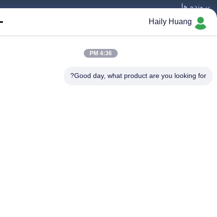
نده ها
Haily Huang
ال ما بياي
4:36 PM
Good day, what product are you looking fo
حفوظ است