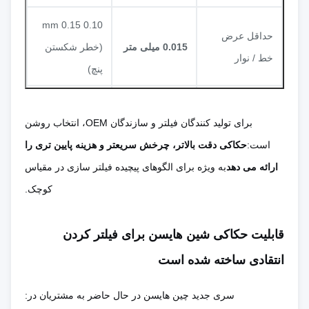
0.10 0.15 mm
حداقل عرض
0.015 میلی متر
(خطر شکستن
خط / نوار
پنچ)
بار و رول
برای تولید کنندگان فیلتر و سازندگان OEM، انتخاب روشن
مروارید اغلب
بدون برر، صاف،
است:
حکاکی دقت بالاتر، چرخش سریعتر و هزینه پایین تری را
کیفیت لبه
وجود دارد؛ نیاز
بدون سرنگونی
ارائه می دهد
به ویژه برای الگوهای پیچیده فیلتر سازی در مقیاس
به deburring
کوچک.
ثانویه
‬ بالا باعث فشار
قابلیت حکاکی شین هایسن برای فیلتر کردن
باقیمانده،
انتقادی ساخته شده است
صفر
بدون تماس
فشار مکانیکی
انحراف و ترک
ابزار و فلز
های کوچک می
سری جدید چین هایسن در حال حاضر به مشتریان در: