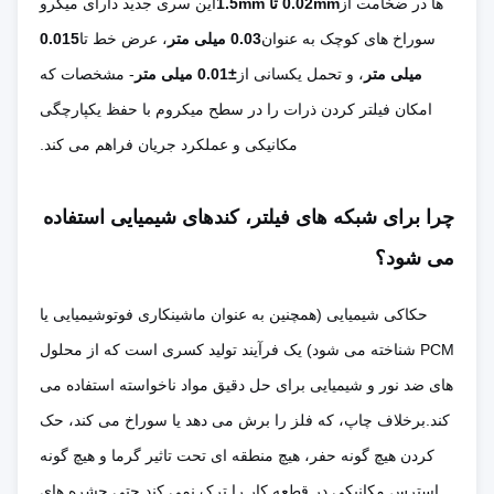
ها در ضخامت از
0.02mm تا 1.5mm
این سری جدید دارای میکرو
سوراخ های کوچک به عنوان
0.03 میلی متر
، عرض خط تا
0.015
میلی متر
، و تحمل یکسانی از
±0.01 میلی متر
- مشخصات که
امکان فیلتر کردن ذرات را در سطح میکروم با حفظ یکپارچگی
مکانیکی و عملکرد جریان فراهم می کند.
چرا برای شبکه های فیلتر، کندهای شیمیایی استفاده
می شود؟
حکاکی شیمیایی (همچنین به عنوان ماشینکاری فوتوشیمیایی یا
PCM شناخته می شود) یک فرآیند تولید کسری است که از محلول
های ضد نور و شیمیایی برای حل دقیق مواد ناخواسته استفاده می
کند.برخلاف چاپ، که فلز را برش می دهد یا سوراخ می کند، حک
کردن هیچ گونه حفر، هیچ منطقه ای تحت تاثیر گرما و هیچ گونه
استرس مکانیکی در قطعه کار را ترک نمی کند.حتي حشره هاي