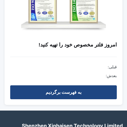
0.02 1.5 میلی
0.1 6 میلی متر
محدوده ضخامت
متری (برای فول
(فایل های نازک
مواد
های نازک ایده
مستعد پاره شدن
آل است)
/ چسبیدن)
امروز فلتر مخصوص خود را تهیه کنید!
±0.01 mm (در
±0.03 mm (در
تحمل ابعاد
تمام دسته ها
تمام دسته ها
قبلی:
یکسان است)
یکسان است)
بعدش:
زمان پیشرو
۴/۸ هفته
به فهرست برگردیم
۵-۷ روز (تولید
برای طراحی
(طراحی و
ابزار عکاسی)
جدید
ساخت)
تنها در حجم
Shenzhen Xinhaisen Technology Limit