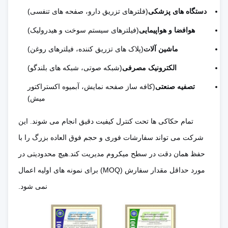
شود
دستگاه های پزشکی
(فلترهای تزریق دارو، صفحه های تنفسی)
مُردهاي سخت
هوافضا و هواپیمایی
(فیلترهای سیستم سوخت و هیدرولیک)
هزینه ابزار /
هیچ ابزار
گران، زمان
ماشین آلات
(پلاک های تزریق کننده، فیلترهای روغن)
قالب
ثابت
هزینه پایین
طولاني
الکترونیک مصرفی
(شبکه صوتی، شبکه های بلندگو)
تصفیه صنعتی
(کافه ساز صفحه نمایش، آبمیوه اکستراکتور
تقسیم بندی زیاد
قیمت نمونه
بسیار کم، بدون
میش)
از قطعات کوچک
اولیه و دسته
هزینه، راه
غیر اقتصادی می
تمام حکاکی ها تحت کنترل کیفیت دقیق انجام می شوند. این
کوچک
اندازی سریع
کند
شرکت می تواند سفارشات فوری و حجم فوق العاده بزرگ را با
حفظ همان دقت در سطح میکروم مدیریت کند.هیچ محدودیتی در
ویژگی های
نامحدود ️ هر
مورد حداقل مقدار سفارش (MOQ) برای نمونه های اولیه اعمال
داخلی محدود و
شکلی، سوراخ،
نمی شود.
پیچیدگی طراحی
پیچیده نیاز به
سوراخ، الگوی
مرگ و میر
شکل آزاد
تدریجی دارند.