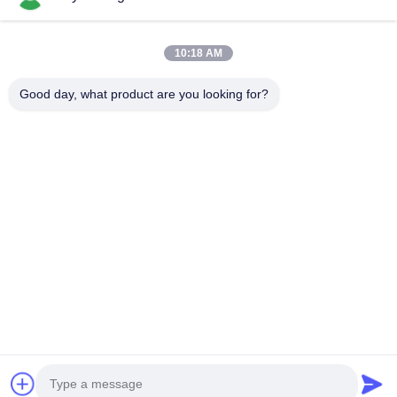
वीडियो
हमारे बारे में
10:18 AM
फैक्टरी यात्रा
Good day, what product are you looking for?
गुणवत्ता नियंत्रण
हमसे संपर्क करें
समाचार
मामले
हमारे पीछे आओ
©2025- Shenzhen Xinhaisen Technology Limited. सभी अधिकार सुरक्षित हैं।