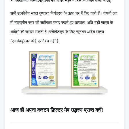
औद्योगिक निस्पंदन
(कॉफी मशीन की स्क्रीन, रस निकालने वाली जाली)
बनाता है
सभी उत्कीर्णन सख्त गुणवत्ता नियंत्रण के तहत घर में किए जाते हैं। कंपनी एक
सीमित जटिल
असीमित any किसी
ही माइक्रोन स्तर की सटीकता बनाए रखते हुए तत्काल, अति-बड़ी मात्रा के
आंतरिक विशेषताओं
भी आकार, छेद,
आदेशों को संभाल सकती है।प्रोटोटाइप के लिए न्यूनतम आदेश मात्रा
डिजाइन जटिलता
के लिए प्रगतिशील
स्लॉट, मुक्त-रूप
(एमओक्यू) का कोई प्रतिबंध नहीं है.
मरने की आवश्यकता
पैटर्न
होती है
0.02 1.5 मिमी
0.1 6 मिमी (पतली
सामग्री मोटाई सीमा
(पतली पन्नी के लिए
पन्नी फाड़ने/चिपकने
आदर्श)
के लिए प्रवण)
±0.01 मिमी (बचत
±0.03 मिमी (बैच में
आयामी सहिष्णुता
में समान)
समान)
आज ही अपना कस्टम फ़िल्टर मेष उद्धरण प्राप्त करें!
4 से 8 सप्ताह (मृत
नए डिजाइन के लिए
5~7 दिन (फोटो-