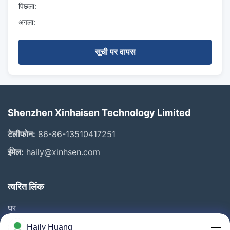
पिछला:
डिजाइन और
अग्रिम समय
उपकरण पीढ़ी)
अगला:
निर्माण)
लाखो में प्रोटोटाइप
केवल बहुत अधिक
सूची पर वापस
वॉल्यूम लचीलापन
¢ एक ही प्रक्रिया,
मात्रा में (> 50k-
कोई जुर्माना नहीं
100k pcs)
Shenzhen Xinhaisen Technology Limited
टेलीफोन:
86-86-13510417251
ईमेल:
haily@xinhsen.com
त्वरित लिंक
घर
उत्पाद
Haily Huang