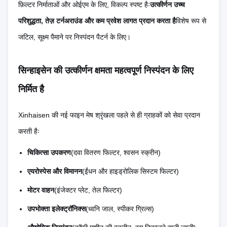
फ़िल्टर निर्माताओं और ओईएम के लिए, विकल्प स्पष्ट हैः
उत्कीर्णन उच्च
deburring की
परिशुद्धता, तेज़ टर्नअराउंड और कम प्रवेश लागत प्रदान करता है
विशेष रूप से
आवश्यकता होती है
जटिल, सूक्ष्म पैमाने पर निस्पंदन पैटर्न के लिए।
उच्च ¥ अवशिष्ट
शून्य
कोई उपकरण
तनाव, विकृति और
सिन्हाइसेन की उत्कीर्णन क्षमता महत्वपूर्ण निस्पंदन के लिए
यांत्रिक तनाव
धातु संपर्क नहीं
सूक्ष्म दरारों का
निर्मित है
कारण बनता है
Xinhaisen की नई फाइन मेष श्रृंखला पहले से ही ग्राहकों को सेवा प्रदान
कोई निश्चित
उपकरण/मोल्ड की
महंगी कठोर मोती,
करती हैः
उपकरण नहीं
कम
लागत
लंबा नेतृत्व समय
चिकित्सा उपकरण
(दवा वितरण फिल्टर, श्वसन स्क्रीन)
लागत
एयरोस्पेस और विमानन
(ईंधन और हाइड्रोलिक सिस्टम फिल्टर)
उच्च ∆आइड
बहुत कम, कोई डाई
मोटर वाहन
(इंजेक्टर प्लेट, तेल फिल्टर)
प्रोटोटाइप और छोटे
आवंटन छोटे लोटों
लागत नहीं, त्वरित
उपभोक्ता इलेक्ट्रॉनिक्स
(ध्वनि जाल, स्पीकर ग्रिल्स)
बैच की लागत
को गैर-आर्थिक
सेटअप