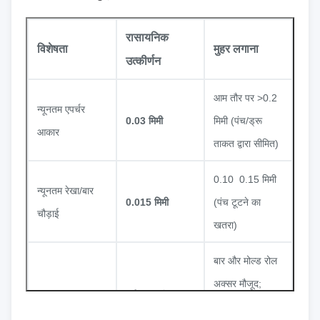
रासायनिक
विशेषता
मुहर लगाना
उत्कीर्णन
आम तौर पर >0.2
न्यूनतम एपर्चर
0.03 मिमी
मिमी (पंच/ड्रू
आकार
ताकत द्वारा सीमित)
0.10 ️ 0.15 मिमी
न्यूनतम रेखा/बार
0.015 मिमी
(पंच टूटने का
चौड़ाई
खतरा)
बार और मोल्ड रोल
अक्सर मौजूद;
बर्न-मुक्त, चिकनी,
किनारे की गुणवत्ता
माध्यमिक
कोई रोल-ओवर नहीं