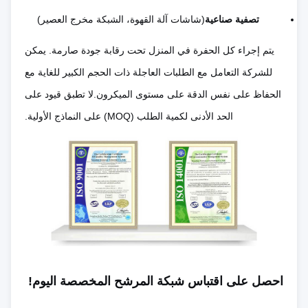
تصفية صناعية
(شاشات آلة القهوة، الشبكة مخرج العصير)
توزيعات عالية
النموذج الأولي و
منخفضة جدا، لا
يجعل
يتم إجراء كل الحفرة في المنزل تحت رقابة جودة صارمة. يمكن
تكلفة الدفعة
تكلفة الموت،
المجموعات
للشركة التعامل مع الطلبات العاجلة ذات الحجم الكبير للغاية مع
الصغيرة
الإعداد السريع
الصغيرة غير
الحفاظ على نفس الدقة على مستوى الميكرون.لا تطبق قيود على
اقتصادية
الحد الأدنى لكمية الطلب (MOQ) على النماذج الأولية.
غير محدودة أي
الميزات الداخلية
شكل، فتحات،
المحدودة و
تعقيد التصميم
فتحات، أنماط
المعقدة تتطلب
الحرية
إعدادات تدريجية
0.1 6 ملم
0.02 1.5 ملم
نطاق سمك
(أقراص رقيقة
احصل على اقتباس شبكة المرشح المخصصة اليوم!
(مثالي للأوراق
المواد
عرضة لتمزيق/
الرقيقة)