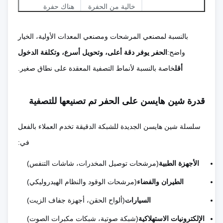
خالية من الحفرة
هناك حفرة
جودة الحافة
، ناعمة ، لا
وسلسلة القطع ؛
بالنسبة لمصنعي المرشحات ومصنعي المعدات الأولية، الخيار
تتدحرج
يتطلب إزالة
واضح:
الحفر يوفر دقة أعلى، وتحويل أسرع، وتكلفة الدخول
الحفرة الثانوية
أقل
خاصة بالنسبة لأنماط التصفية المعقدة على نطاق صغير.
يسبب ارتفاع ‬
التوترات
قدرة شين هايسن على الحفر تم تصنيعها للتصفية
صفر
لا يوجد
الإجهاد
المتبقية،
اتصال مع
سلسلة شين هايسن الجديدة للشبكة الدقيقة تخدم العملاء بالفعل
الميكانيكي
والتشوهات،
الأدوات المعدنية
في:
والشقوق
الصغيرة
الأجهزة الطبية
(مرشحات توصيل المخدرات، شاشات التنفس)
الطيران والفضاء
(مرشحات الوقود والنظام الهيدروليكي)
لا توجد أدوات
المطبقات الثمينة
تكلفة الأدوات /
ثابتة
‬ تكلفة
الثمينة، وقتاً
السيارات
(ألواح الحقن، أجهزة جفاف الزيت)
القالب
منخفضة
طويلاً
الإلكترونيات الاستهلاكية
(شبكة صوتية، شبكات مكبرات الصوت)