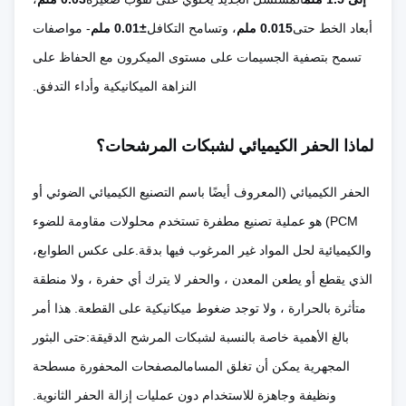
أبعاد الخط حتى
0.015 ملم
، وتسامح التكافل
±0.01 ملم
- مواصفات
تسمح بتصفية الجسيمات على مستوى الميكرون مع الحفاظ على
النزاهة الميكانيكية وأداء التدفق.
لماذا الحفر الكيميائي لشبكات المرشحات؟
الحفر الكيميائي (المعروف أيضًا باسم التصنيع الكيميائي الضوئي أو
PCM) هو عملية تصنيع مطفرة تستخدم محلولات مقاومة للضوء
والكيميائية لحل المواد غير المرغوب فيها بدقة.على عكس الطوابع،
الذي يقطع أو يطعن المعدن ، والحفر لا يترك أي حفرة ، ولا منطقة
متأثرة بالحرارة ، ولا توجد ضغوط ميكانيكية على القطعة. هذا أمر
بالغ الأهمية خاصة بالنسبة لشبكات المرشح الدقيقة:حتى البثور
المجهرية يمكن أن تغلق المسامالمصفحات المحفورة مسطحة
ونظيفة وجاهزة للاستخدام دون عمليات إزالة الحفر الثانوية.