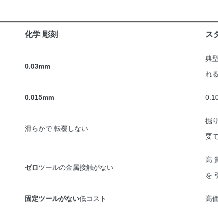
化学 彫刻
ス
典型
0.03mm
れる
0.015mm
0.
掘
滑らかで 転覆しない
要で
高 
ゼロ
ツールの金属接触がない
を 
固定ツールがない
低コスト
高