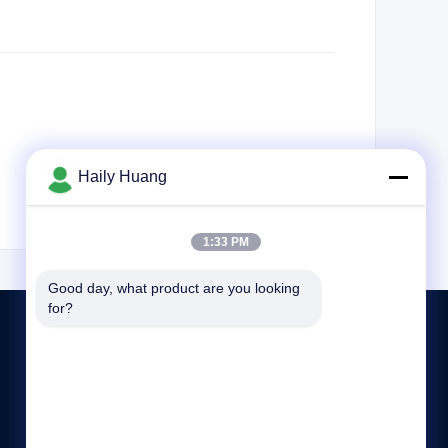
Haily Huang
1:33 PM
Good day, what product are you looking 
for?
送信
86-86-13510417251