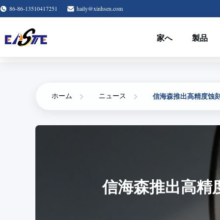
86-86-13510417251
haily@xinhsen.com
家へ
製品
信海森推出高精度蚀
ホーム
ニュース
信海森推出高精