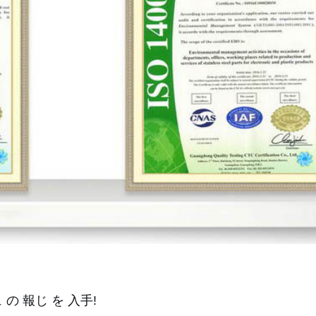
の 報じ を 入手!