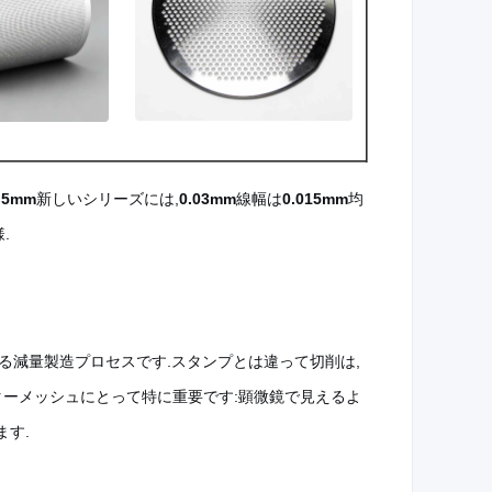
.5mm
新しいシリーズには,
0.03mm
線幅は
0.015mm
均
.
する減量製造プロセスです.スタンプとは違って切削は,
ターメッシュにとって特に重要です:顕微鏡で見えるよ
す.