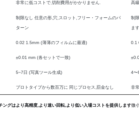
非常に低コストで,切削費用がかかりません.
高
制限なし 任意の形,穴,スロット,フリー・フォームのパ
制
ターン
ま
0.02 1.5mm (薄薄のフィルムに最適)
0.
±0.01 mm (各セットで一致)
±0
5~7日 (写真ツール生成)
4〜
プロトタイプから数百万に 同じプロセス,罰金なし
非常
チングはより高精度,より速い回転,より低い入場コストを提供します
微