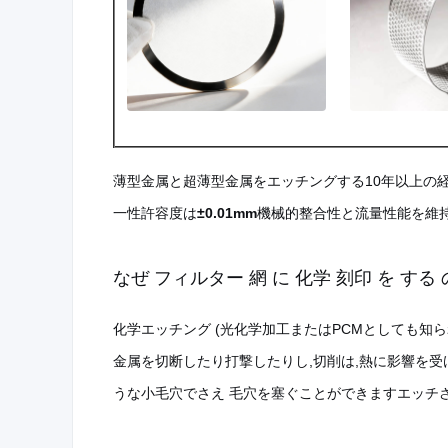
薄型金属と超薄型金属をエッチングする10年以上の経験を
一性許容度は
±0.01mm
機械的整合性と流量性能を維
なぜ フィルター 網 に 化学 刻印 を する 
化学エッチング (光化学加工またはPCMとしても知
金属を切断したり打撃したりし,切削は,熱に影響を受
うな小毛穴でさえ 毛穴を塞ぐことができますエッチ