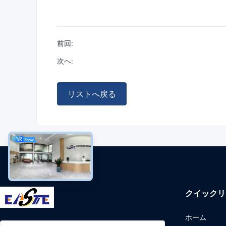
前回:
次へ:
リストへ戻る
クイックリ
ホーム