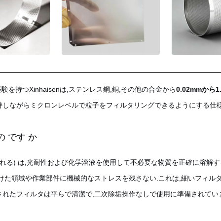
持つXinhaisenは,ステンレス鋼,銅,その他の合金から
0.02mmから1
持しながらミクロンレベルで粒子をフィルタリングできるようにする仕様
の です か
られる) は,光耐性および化学溶液を使用して不必要な物質を正確に溶解
けた領域や作業部件に機械的なストレスを残さない.これは,細いフィル
されたフィルタは平らで清潔で,二次除垢操作なしで使用に準備されていま