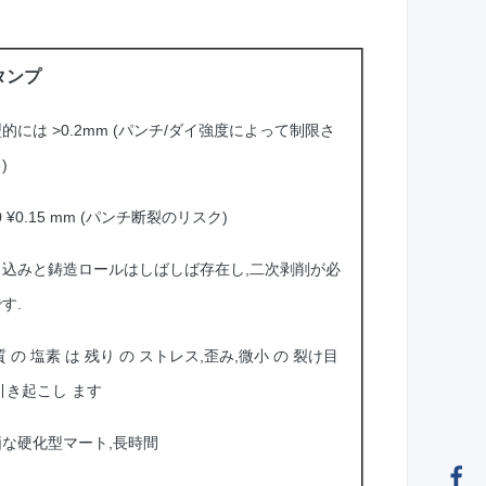
タンプ
的には >0.2mm (パンチ/ダイ強度によって制限さ
)
10 ¥0.15 mm (パンチ断裂のリスク)
り込みと鋳造ロールはしばしば存在し,二次剥削が必
す.
質 の 塩素 は 残り の ストレス,歪み,微小 の 裂け目
引き起こし ます
価な硬化型マート,長時間