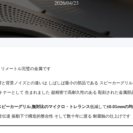
2026/04/23
 ミリメートル完璧の金属です
と背景ノイズとの違いは しばしば最小の部品である スピーカーグリル
ートナーとして 生まれました 超精密で高耐久性のある 彫刻された金属
スピーカーグリル,無対比のマイクロ・トレランス
低減して
±0.01mmの
な音伝達 振動下で構造的整合性 そして数十年に渡る 耐腐蝕の仕上げです