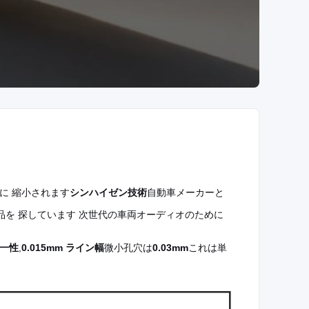
に 縮小されます
シンハイゼン技術
自動車メーカーと
部品を 探しています 次世代の車両オーディオのために
均一性
,
0.015mm ライン幅
微小孔穴は
0.03mm
これは単