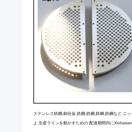
ステンレス鉄鋼,銅合金,鉄鋼,鉄鋼,鉄鋼,鉄鋼など
よ 生産ラインを動かすための 配達期間内にXinhais