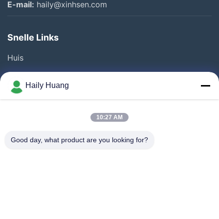
E-mail:
haily@xinhsen.com
Snelle Links
Huis
Producten
Haily Huang
Videos
Over Ons
10:27 AM
Fabrieksreis
Good day, what product are you looking for?
Kwaliteitscontrole
Contacteer Ons
Nieuws
Gevallen