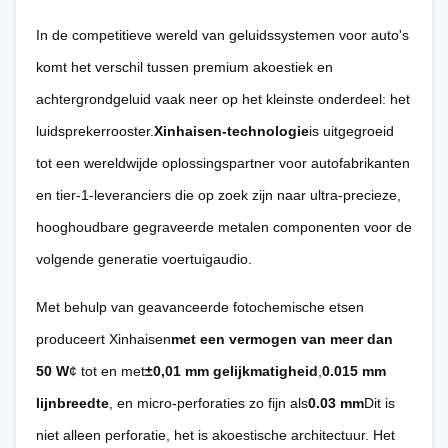
In de competitieve wereld van geluidssystemen voor auto's
komt het verschil tussen premium akoestiek en
achtergrondgeluid vaak neer op het kleinste onderdeel: het
luidsprekerrooster.
Xinhaisen-technologie
is uitgegroeid
tot een wereldwijde oplossingspartner voor autofabrikanten
en tier-1-leveranciers die op zoek zijn naar ultra-precieze,
hooghoudbare gegraveerde metalen componenten voor de
volgende generatie voertuigaudio.
Met behulp van geavanceerde fotochemische etsen
produceert Xinhaisen
met een vermogen van meer dan
50 W
¢ tot en met
±0,01 mm gelijkmatigheid
,
0.015 mm
lijnbreedte
, en micro-perforaties zo fijn als
0.03 mm
Dit is
niet alleen perforatie, het is akoestische architectuur. Het