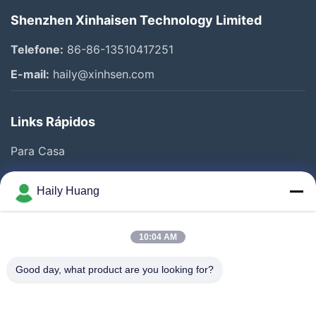
Shenzhen Xinhaisen Technology Limited
Telefone:
86-86-13510417251
E-mail:
haily@xinhsen.com
Links Rápidos
Para Casa
Produtos
Haily Huang
Vídeos
Quem Somos
10:04 AM
Fábrica
Good day, what product are you looking for?
Controle De Qualidade
Fale Conosco