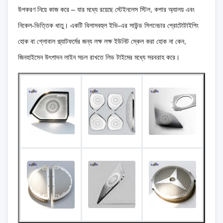
উপকরণ নিয়ে কাজ করে – যার মধ্যে রয়েছে স্টেইনলেস স্টিল, কপার অ্যালয় এবং
নিকেল-ভিত্তিক ধাতু। একটি বিলাসবহুল ইভি-এর সাউন্ড সিগনেচার প্রোটোটাইপিং
হোক বা গ্লোবাল প্ল্যাটফর্মের জন্য লক্ষ লক্ষ ইউনিট স্কেল করা হোক না কেন,
জিনহাইসেন উৎপাদন লাইন সচল রাখতে লিড টাইমের মধ্যে সরবরাহ করে।