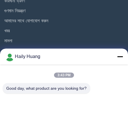
কারখানা ভ্রমণ
গুণমান নিয়ন্ত্রণ
আমাদের সাথে যোগাযোগ করুন
খবর
মামলা
Haily Huang
আমাদের অনুসরণ করো
3:43 PM
Good day, what product are you looking for?
©2025- Shenzhen Xinhaisen Technology Limited. সমস্ত অধিকার সংরক্ষিত।