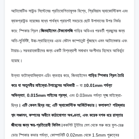
অটোমোটিভ সাউন্ড সিস্টেমের প্রতিযোগিতামূলক বিশ্বে, প্রিমিয়াম অ্যাকোস্টিকস এবং
ব্যাকগ্রাউন্ড নয়েজের মধ্যে পার্থক্য প্রায়শই সবচেয়ে ছোট উপাদানের উপর নির্ভর
করে: স্পিকার গ্রিল।
জিনহাইসেন টেকনোলজি
গাড়ির অডিওর পরবর্তী প্রজন্মের জন্য
অতি-সুনির্দিষ্ট, উচ্চ-স্থায়িত্বের এচড মেটাল কম্পোনেন্ট খুঁজছেন এমন অটোমেকার এবং
টায়ার-১ সরবরাহকারীদের জন্য একটি বিশ্বব্যাপী সমাধান অংশীদার হিসেবে আবির্ভূত
হয়েছে।
উন্নত ফটোক্যামিক্যাল এচিং ব্যবহার করে, জিনহাইসেন
গাড়ির স্পিকার গ্রিল তৈরি
করে যা অতুলনীয় মাইক্রো-টলারেন্সের অধিকারী
– যা
±0.01mm পর্যন্ত
অভিন্নতা
,
0.015mm লাইনের প্রস্থ
, এবং 0.03mm পর্যন্ত সূক্ষ্ম মাইক্রো-
ছিদ্র
। এটি কেবল ছিদ্র নয়; এটি অ্যাকোস্টিক আর্কিটেকচার। ফলাফল? পরিষ্কার
শব্দ সঞ্চালন, কম্পনের অধীনে কাঠামোগত অখণ্ডতা, এবং কয়েক দশক ধরে রাস্তার
জীবনের জন্য ক্ষয়-প্রতিরোধী ফিনিস।
ককপিট টুইটার মেশ থেকে শুরু করে ফুল-রেঞ্জ
ডোর স্পিকার কভার পর্যন্ত, কোম্পানিটি 0.02mm থেকে 1.5mm পুরুত্বের