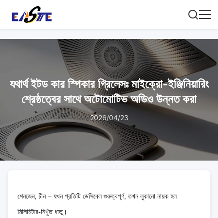
যথার্থ ইটড কার স্পিকার গ্রিলেসঃ মাইক্রো-ইঞ্জিনিয়ারিং
শ্রেষ্ঠত্বের সাথে অটোমোটিভ অডিও উন্নত করা
2026/04/23
শেনজেন, চীন – যখন প্রতিটি ডেসিবেল গুরুত্বপূর্ণ, তখন লুকানো নায়ক হল
মিলিমিটার-নিখুঁত ধাতু।