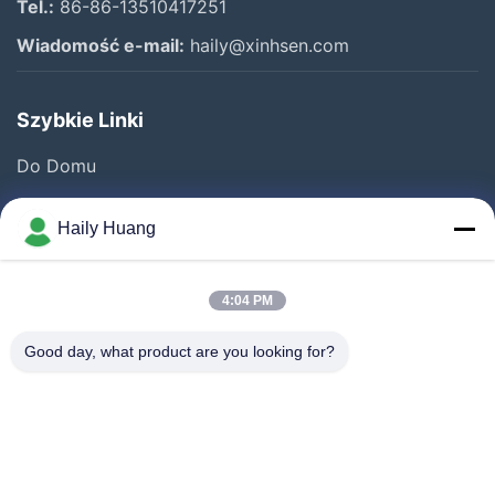
Tel.:
86-86-13510417251
Wiadomość e-mail:
haily@xinhsen.com
Szybkie Linki
Do Domu
Produkty
Haily Huang
Filmy
O Nas
4:04 PM
Wycieczka Po Fabryce
Good day, what product are you looking for?
Kontrola Jakości
Skontaktuj Się Z Nami
Nowości
Sprawy