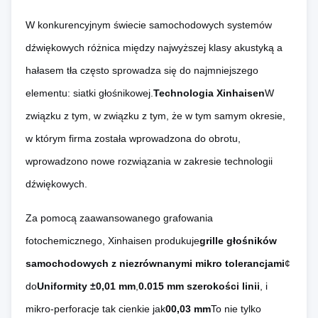
W konkurencyjnym świecie samochodowych systemów
dźwiękowych różnica między najwyższej klasy akustyką a
hałasem tła często sprowadza się do najmniejszego
elementu: siatki głośnikowej.
Technologia Xinhaisen
W
związku z tym, w związku z tym, że w tym samym okresie,
w którym firma została wprowadzona do obrotu,
wprowadzono nowe rozwiązania w zakresie technologii
dźwiękowych.
Za pomocą zaawansowanego grafowania
fotochemicznego, Xinhaisen produkuje
grille głośników
samochodowych z niezrównanymi mikro tolerancjami
¢
do
Uniformity ±0,01 mm
,
0.015 mm szerokości linii
, i
mikro-perforacje tak cienkie jak
00,03 mm
To nie tylko