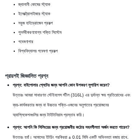
জ্বালানী কোষের স্ট্যাক
ইলেক্ট্রোলাইজার স্ট্যাক
সবুজ হাইড্রোজেন প্রকল্প
পুনর্নবীকরণযোগ্য শক্তি সিস্টেম
গবেষণাগার
বিশ্ববিদ্যালয় গবেষণা প্রকল্প
প্রায়শই জিজ্ঞাসিত প্রশ্ন
প্রশ্ন: বাইপোলার প্লেটের জন্য আপনি কোন উপকরণ সুপারিশ করেন?
উত্তরঃ আমরা সাধারণত স্টেইনলেস স্টীল (316L) এর দুর্দান্ত ক্ষয় প্রতিরোধের এবং
ব্যয়-কার্যকরতার জন্য বা উচ্চতর শক্তি-ওজনের অনুপাতের প্রয়োজনের
অ্যাপ্লিকেশনগুলির জন্য টাইটানিয়াম প্রস্তাব করি।
প্রশ্ন: আপনি কি সিলিংয়ের জন্য প্রয়োজনীয় কঠোর সহনশীলতা অর্জন করতে পারেন?
উত্তরঃ হ্যাঁ। আমাদের ইটচিং প্রক্রিয়া ± 0.01 মিমি একটি অভিন্নতা বজায় রাখে,