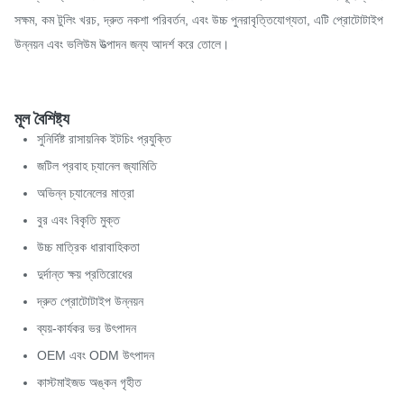
সক্ষম, কম টুলিং খরচ, দ্রুত নকশা পরিবর্তন, এবং উচ্চ পুনরাবৃত্তিযোগ্যতা, এটি প্রোটোটাইপ
উন্নয়ন এবং ভলিউম উত্পাদন জন্য আদর্শ করে তোলে।
মূল বৈশিষ্ট্য
সুনির্দিষ্ট রাসায়নিক ইটচিং প্রযুক্তি
জটিল প্রবাহ চ্যানেল জ্যামিতি
অভিন্ন চ্যানেলের মাত্রা
বুর এবং বিকৃতি মুক্ত
উচ্চ মাত্রিক ধারাবাহিকতা
দুর্দান্ত ক্ষয় প্রতিরোধের
দ্রুত প্রোটোটাইপ উন্নয়ন
ব্যয়-কার্যকর ভর উৎপাদন
OEM এবং ODM উৎপাদন
কাস্টমাইজড অঙ্কন গৃহীত