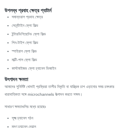
উপলব্ধ প্রবাহ ক্ষেত্র প্যাটার্ন
সমান্তরাল প্রবাহ ক্ষেত্র
সের্পেন্টাইন ফ্লো ফিল্ড
ইন্টারডিগিয়েটেড ফ্লো ফিল্ড
পিন-টাইপ ফ্লো ফিল্ড
স্পাইরাল ফ্লো ফিল্ড
মাল্টি-পাস ফ্লো ফিল্ড
কাস্টমাইজড ফ্লো চ্যানেল ডিজাইন
উৎপাদন ক্ষমতা
আমাদের সুনির্দিষ্ট খোদাই প্রক্রিয়া তাপীয় বিকৃতি বা যান্ত্রিক চাপ এড়ানোর সময় চমৎকার
ধারাবাহিকতা সঙ্গে microchannels উত্পাদন করতে সক্ষম।
সাধারণ ক্ষমতাগুলির মধ্যে রয়েছেঃ
সূক্ষ্ম চ্যানেল গঠন
মসৃণ চ্যানেল দেয়াল