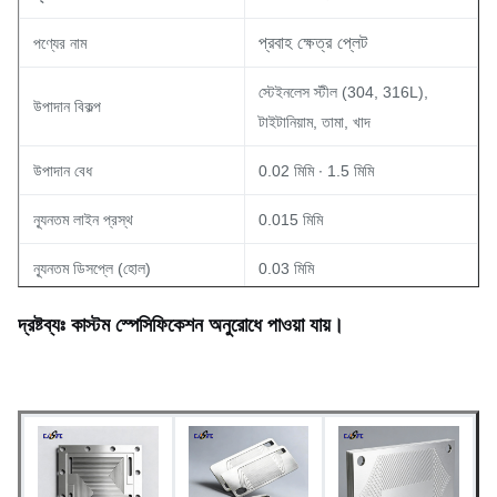
প্রবাহ ক্ষেত্র প্লেট
পণ্যের নাম
স্টেইনলেস স্টীল (304, 316L),
উপাদান বিকল্প
টাইটানিয়াম, তামা, খাদ
উপাদান বেধ
0.02 মিমি ∙ 1.5 মিমি
ন্যূনতম লাইন প্রস্থ
0.015 মিমি
ন্যূনতম ডিসপ্লে (হোল)
0.03 মিমি
মাত্রিক সহনশীলতা
±0.03 মিমি (একরূপতা)
দ্রষ্টব্যঃ কাস্টম স্পেসিফিকেশন অনুরোধে পাওয়া যায়।
দ্রুত প্রোটোটাইপিং (5-7 দিন); ভর
লিড টাইম
উত্পাদন উপলব্ধ
যেমন খোদাই করা, প্যাসিভেটেড, অথবা
পৃষ্ঠতল সমাপ্তি
কাস্টম সারফেস ট্রিটমেন্ট