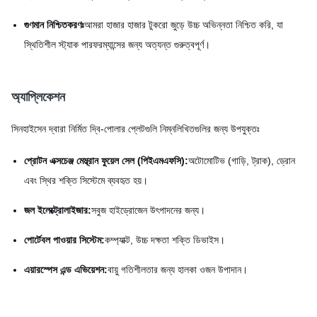
গুণমান নিশ্চিতকরণঃ
আমরা হাজার হাজার টুকরো জুড়ে উচ্চ অভিন্নতা নিশ্চিত করি, যা
স্থিতিশীল স্ট্যাক পারফরম্যান্সের জন্য অত্যন্ত গুরুত্বপূর্ণ।
অ্যাপ্লিকেশন
সিনহাইসেন দ্বারা নির্মিত দ্বি-পোলার প্লেটগুলি নিম্নলিখিতগুলির জন্য উপযুক্তঃ
প্রোটন এক্সচেঞ্জ মেম্ব্রান ফুয়েল সেল (পিইএমএফসি):
অটোমোটিভ (গাড়ি, ট্রাক), ড্রোন
এবং স্থির শক্তি সিস্টেমে ব্যবহৃত হয়।
জল ইলেক্ট্রোলাইজার:
সবুজ হাইড্রোজেন উৎপাদনের জন্য।
পোর্টেবল পাওয়ার সিস্টেম:
কম্প্যাক্ট, উচ্চ দক্ষতা শক্তি ডিভাইস।
এয়ারস্পেস এন্ড এভিয়েশন:
বায়ু গতিশীলতার জন্য হালকা ওজন উপাদান।