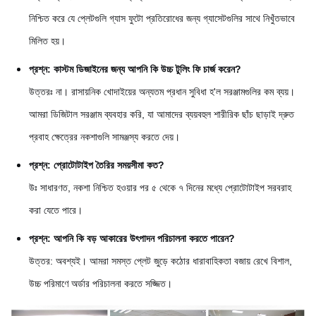
নিশ্চিত করে যে প্লেটগুলি গ্যাস ফুটো প্রতিরোধের জন্য গ্যাসেটগুলির সাথে নিখুঁতভাবে
মিলিত হয়।
প্রশ্ন: কাস্টম ডিজাইনের জন্য আপনি কি উচ্চ টুলিং ফি চার্জ করেন?
উত্তরঃ না। রাসায়নিক খোদাইয়ের অন্যতম প্রধান সুবিধা হ'ল সরঞ্জামগুলির কম ব্যয়।
আমরা ডিজিটাল সরঞ্জাম ব্যবহার করি, যা আমাদের ব্যয়বহুল শারীরিক ছাঁচ ছাড়াই দ্রুত
প্রবাহ ক্ষেত্রের নকশাগুলি সামঞ্জস্য করতে দেয়।
প্রশ্ন: প্রোটোটাইপ তৈরির সময়সীমা কত?
উঃ সাধারণত, নকশা নিশ্চিত হওয়ার পর ৫ থেকে ৭ দিনের মধ্যে প্রোটোটাইপ সরবরাহ
করা যেতে পারে।
প্রশ্ন: আপনি কি বড় আকারের উৎপাদন পরিচালনা করতে পারেন?
উত্তর: অবশ্যই। আমরা সমস্ত প্লেট জুড়ে কঠোর ধারাবাহিকতা বজায় রেখে বিশাল,
উচ্চ পরিমাণে অর্ডার পরিচালনা করতে সজ্জিত।