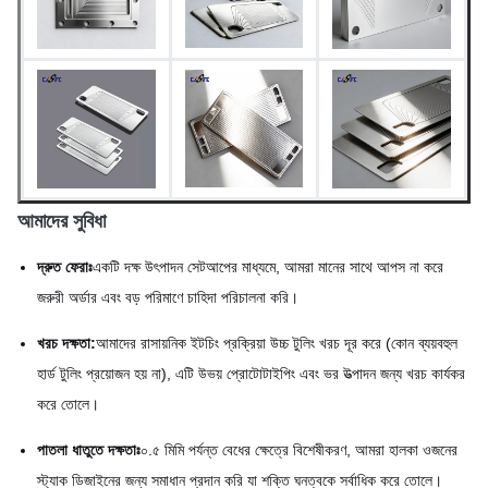
আমাদের সুবিধা
দ্রুত ফেরাঃ
একটি দক্ষ উৎপাদন সেটআপের মাধ্যমে, আমরা মানের সাথে আপস না করে
জরুরী অর্ডার এবং বড় পরিমাণে চাহিদা পরিচালনা করি।
খরচ দক্ষতা:
আমাদের রাসায়নিক ইটচিং প্রক্রিয়া উচ্চ টুলিং খরচ দূর করে (কোন ব্যয়বহুল
হার্ড টুলিং প্রয়োজন হয় না), এটি উভয় প্রোটোটাইপিং এবং ভর উত্পাদন জন্য খরচ কার্যকর
করে তোলে।
পাতলা ধাতুতে দক্ষতাঃ
০.৫ মিমি পর্যন্ত বেধের ক্ষেত্রে বিশেষীকরণ, আমরা হালকা ওজনের
স্ট্যাক ডিজাইনের জন্য সমাধান প্রদান করি যা শক্তি ঘনত্বকে সর্বাধিক করে তোলে।