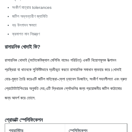
সংকীর্ণ মাত্রার tolerances
জটিল অভ্যন্তরীণ জ্যামিতি
বড় উৎপাদন ক্ষমতা
ক্রমাগত মান নিয়ন্ত্রণ
রাসায়নিক খোদাই কি?
রাসায়নিক খোদাই (ফটোকেমিক্যাল মেশিনিং নামেও পরিচিত) একটি বিয়োগমূলক উত্পাদন
প্রক্রিয়া যা ধাতবকে সুনির্দিষ্টভাবে দ্রবীভূত করতে রাসায়নিক সমাধান ব্যবহার করে।খোদাই
বোর-মুক্ত তৈরি করেএটি জটিল মাইক্রো-ফ্লো চ্যানেল ডিজাইন, সংকীর্ণ সহনশীলতা এবং দ্রুত
প্রোটোটাইপিংয়ের অনুমতি দেয়,এটি দ্বিধারক প্লেটগুলির জন্য প্রয়োজনীয় জটিল কাঠামোর
জন্য আদর্শ করে তোলে.
প্রোডাক্ট স্পেসিফিকেশন
প্যারামিটার
স্পেসিফিকেশন