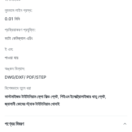
ন্যূনতম লাইন প্রস্থ:
0.01 মিমি
প্রক্রিয়াকরণ প্রযুক্তি:
ফটো কেমিক্যাল এচিং
ই এম:
পাওয়া যায়
অঙ্কন বিন্যাস:
DWG/DXF/ PDF/STEP
বিশেষভাবে তুলে ধরা
কাস্টমাইজড টাইটানিয়াম ফ্লো ফিল্ড প্লেট
,
পিইএম ইলেক্ট্রোলাইজার ধাতু প্লেট
,
জ্বালানী কোষের স্ট্যাক টাইটানিয়াম খোদাই
পণ্যের বিবরণ