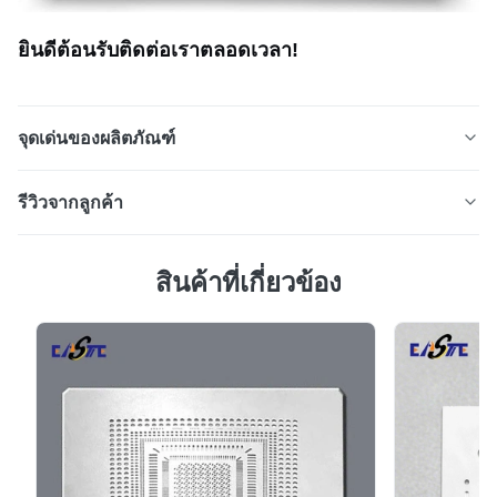
ยินดีต้อนรับติดต่อเราตลอดเวลา!
จุดเด่นของผลิตภัณฑ์
Xinhaisen ผลิตแผ่นฟิลด์การไหลสลักอย่างแม่นยำสำหรับ
รีวิวจากลูกค้า
เซลล์เชื้อเพลิง PEM เครื่องอิเล็กโทรไลเซอร์ และระบบ
พลังงานไฮโดรเจน มีวัสดุแบบกำหนดเอง การออกแบบช่อง
5.0
สัญญาณที่ซับซ้อน พิกัดความเผื่อต่ำ การสร้างต้นแบบอย่าง
สินค้าที่เกี่ยวข้อง
จาก 50 รีวิวล่าสุด
รวดเร็ว และการผลิตแบบ OEM
5
100%
4
0
3
0
2
0
1
0
D*.