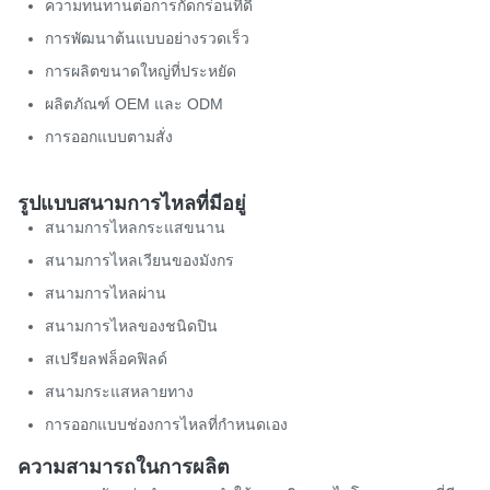
ความทนทานต่อการกัดกร่อนที่ดี
การพัฒนาต้นแบบอย่างรวดเร็ว
การผลิตขนาดใหญ่ที่ประหยัด
ผลิตภัณฑ์ OEM และ ODM
การออกแบบตามสั่ง
รูปแบบสนามการไหลที่มีอยู่
สนามการไหลกระแสขนาน
สนามการไหลเวียนของมังกร
สนามการไหลผ่าน
สนามการไหลของชนิดปิน
สเปรียลฟล็อคฟิลด์
สนามกระแสหลายทาง
การออกแบบช่องการไหลที่กําหนดเอง
ความสามารถในการผลิต