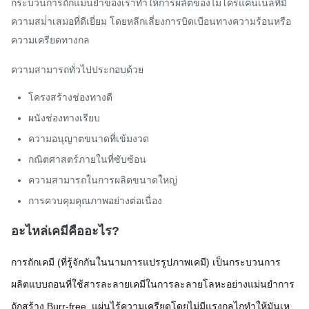
กระบวนการถักแม่นยําของเราทําให้การผลิตของไมโครแคนเนลที่มี
ความสม่ําเสมอที่ดีเยี่ยม โดยหลีกเลี่ยงการบิดเบือนทางความร้อนหรือ
ความเครียดทางกล
ความสามารถทั่วไปประกอบด้วย
โครงสร้างช่องทางดี
ผนังช่องทางเรียบ
ความอนุญาตขนาดที่เข้มงวด
กณิตศาสตร์ภายในที่ซับซ้อน
ความสามารถในการผลิตขนาดใหญ่
การควบคุมคุณภาพอย่างต่อเนื่อง
อะไหล่เคมีคืออะไร?
การถักเคมี (ที่รู้จักกันในนามการแปรรูปภาพเคมี) เป็นกระบวนการ
ผลิตแบบถอนที่ใช้สารละลายเคมีในการละลายโลหะอย่างแม่นยําการ
ถักสร้าง Burr-free, แผ่นไร้ความเครียดโดยไม่มีแรงกลไกทําให้มันเห