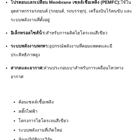
โปรตอนแลกเปลี่ยน Membrane เซลล์เชื้อเพลิง (PEMFC):
ใช้ใน
อุตสาหกรรมรถยนต์ (รถยนต์, รถบรรทุก), เครื่องบินไร้คนขับ และ
ระบบพลังงานที่ตั้งอยู่
อิเล็กทรอลไซส์น้ํา:
สําหรับการผลิตไฮโดรเจนสีเขียว
ระบบพลังงานพกพา:
อุปกรณ์พลังงานที่คอมแพคตและมี
ประสิทธิภาพสูง
สากลและอากาศ:
ส่วนประกอบเบาสําหรับการเคลื่อนไหวทาง
อากาศ
ค้อนเซลล์เชื้อเพลิง
สตั๊กไฟฟ้า
โครงการไฮโดรเจนสีเขียว
ระบบพลังงานที่เกิดใหม่
ห้องปฏิบัติการวิจัย