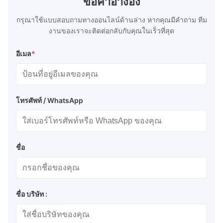
ขอคําอ้างอิง
กรุณาใช้แบบสอบถามทางออนไลน์ด้านล่าง หากคุณมีคําถาม ทีม
งานของเราจะติดต่อกลับกับคุณในเร็วที่สุด
อีเมล
*
โทรศัพท์ / WhatsApp
ชื่อ
ชื่อ บริษัท :