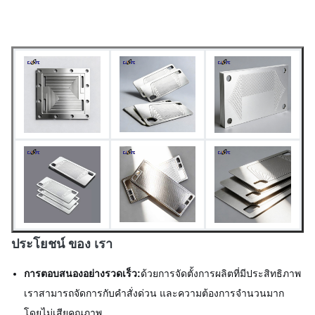
เดียวกัน)
การผลิตต้นแบบอย่างรวดเร็ว
ระยะเวลา
(5-7 วัน) การผลิตจํานวนมาก
เป็นการบํารุงพื้นผิวแบบถัก,
ปลายผิว
passivated, หรือ custom
ประโยชน์ ของ เรา
การตอบสนองอย่างรวดเร็ว:
ด้วยการจัดตั้งการผลิตที่มีประสิทธิภาพ
เราสามารถจัดการกับคําสั่งด่วน และความต้องการจํานวนมาก
โดยไม่เสียคุณภาพ