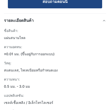
สอบถามตอนนี้
รายละเอียดสินค้า
ชื่อสินค้า:
แผ่นสนามไหล
ความอดทน:
±0.01 มม. (ขึ้นอยู่กับการออกแบบ)
วัสดุ:
สแตนเลส, ไทเทเนียมหรือกำหนดเอง
ความหนา:
0.5 มม. - 3.0 มม
แอปพลิเคชัน:
เซลล์เชื้อเพลิง / อิเล็กโทรไลเซอร์