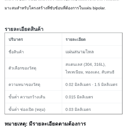
มาะสมสําหรับโครงสร้างที่ซับซ้อนที่ต้องการในแผ่น bipolar.
รายละเอียดสินค้า
ปริมาตร
รายละเอียด
แผ่นสนามไหล
ชื่อสินค้า
สแตนเลส (304, 316L),
ตัวเลือกของวัสดุ
ไทเทเนียม, ทองแดง, สับสนธิ
ความหนาของวัสดุ
0.02 มิลลิเมตร ∙ 1.5 มิลลิเมตร
ขั้นต่ํา ความกว้างเส้น
0.015 มิลลิเมตร
ขั้นต่ํา ช่องเปิด (หลุม)
0.03 มิลลิเมตร
± 0.03 มิลลิเมตร (ความเป็น
หมายเหตุ: มีรายละเอียดตามต้องการ
ความอดทนในมิติ