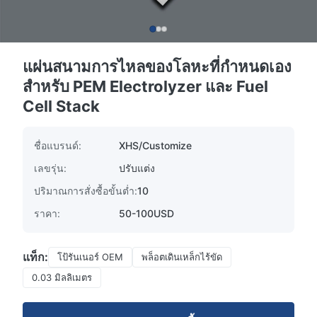
แผ่นสนามการไหลของโลหะที่กําหนดเอง
สําหรับ PEM Electrolyzer และ Fuel
Cell Stack
ชื่อแบรนด์:
XHS/Customize
เลขรุ่น:
ปรับแต่ง
ปริมาณการสั่งซื้อขั้นต่ำ:
10
ราคา:
50-100USD
แท็ก:
โป้รันเนอร์ OEM
พล็อตเดินเหล็กไร้ขัด
0.03 มิลลิเมตร