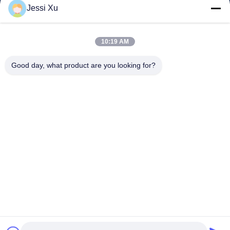
Jessi Xu
Ролики
О Компании
10:19 AM
Наша Фабрика
Good day, what product are you looking for?
Контроль Качества
Контактные Данные
Новости
Случаи
Следуйте За Нами.
©2025- Shenzhen Xinhaisen Technology Limited. . Все права