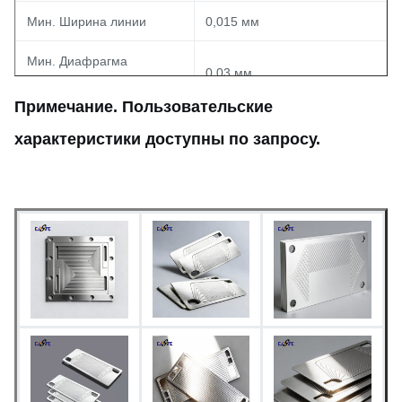
Мин. Ширина линии
0,015 мм
Мин. Диафрагма
0,03 мм
(Отверстие)
Примечание. Пользовательские
Размерный допуск
±0,03 мм (однородность)
характеристики доступны по запросу.
Быстрое прототипирование
Время выполнения
(5-7 дней); Доступно
массовое производство
В виде травления,
пассивации или
Поверхностная обработка
индивидуальной обработки
поверхности.