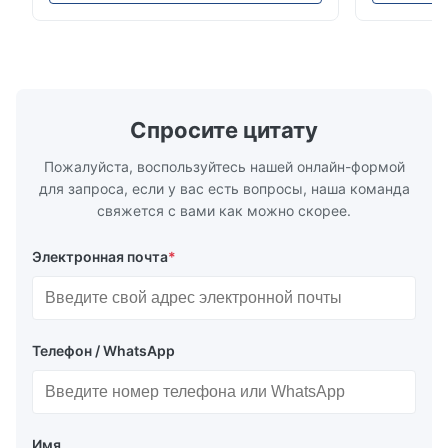
травления Обзор пластинКомпания
конкурент
Jun 18.2025
Xinhaisen Technology специализируется
выполнения
The etched bipolar plates meet our drawings very well, with
на производстве высокоточных
предложени
consistent channel accuracy and clean edges.
химически травленых пластин для литья
для высоко
пластмасс под давлением, литья под
применени
давлением и других ...
обслужив..
Спросите цитату
Пожалуйста, воспользуйтесь нашей онлайн-формой
для запроса, если у вас есть вопросы, наша команда
свяжется с вами как можно скорее.
Электронная почта
*
Телефон / WhatsApp
Имя