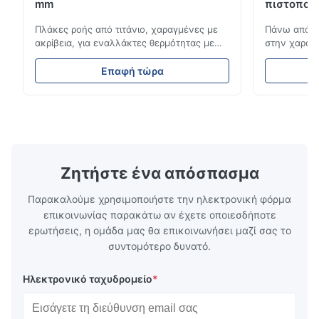
mm
πιστοποίη
So beautiful! Nice!
Πλάκες ροής από τιτάνιο, χαραγμένες με
Πάνω από 1
ακρίβεια, για εναλλάκτες θερμότητας με
στην χαρακτ
M*.
υψηλή αντοχή στη διάβρωση Επισκόπηση
αεροδιαστημ
M
της πλάκας ροήςΗ τεχνολογία Xinhaisen
εφαρμογές.Π
Επαφή τώρα
ειδικεύεται στην κατασκευή υψηλής
πλήρους κύ
Jun 18.2025
ακρίβειας χημικά χαραγμένων πλακών
χρόνους πα
The etched bipolar plates meet our drawings very well, with
ροής για πλαστική ένεση, χύτευση με πεδίο
χαρακτικής 
consistent channel accuracy and clean edges.
και άλλες βιομηχανικές εφαρμογές.Οι ...
υψηλών επι
οποίες υπηρ
Ζητήστε ένα απόσπασμα
Παρακαλούμε χρησιμοποιήστε την ηλεκτρονική φόρμα
επικοινωνίας παρακάτω αν έχετε οποιεσδήποτε
ερωτήσεις, η ομάδα μας θα επικοινωνήσει μαζί σας το
συντομότερο δυνατό.
Ηλεκτρονικό ταχυδρομείο
*