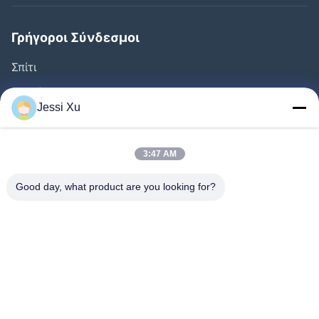
Γρήγοροι Σύνδεσμοι
Σπίτι
Προϊόντα
Jessi Xu
Βίντεο
Σχετικά Με Εμάς
3:47 AM
Γύρος Εργοστασίων
Good day, what product are you looking for?
Έλεγχος Ποιότητας
Επαφή
Ειδήσεις
Υποθέσεις
Ακολουθήστε Μας.