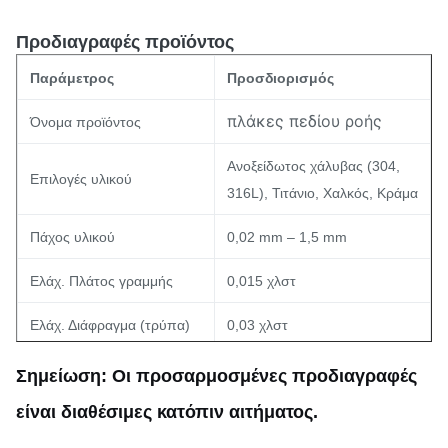
Προδιαγραφές προϊόντος
Παράμετρος
Προσδιορισμός
πλάκες πεδίου ροής
Όνομα προϊόντος
Ανοξείδωτος χάλυβας (304,
Επιλογές υλικού
316L), Τιτάνιο, Χαλκός, Κράμα
Πάχος υλικού
0,02 mm – 1,5 mm
Ελάχ. Πλάτος γραμμής
0,015 χλστ
Ελάχ. Διάφραγμα (τρύπα)
0,03 χλστ
Ανοχή διαστάσεων
±0,03 mm (Ομοιομορφία)
Σημείωση: Οι προσαρμοσμένες προδιαγραφές
είναι διαθέσιμες κατόπιν αιτήματος.
Γρήγορη δημιουργία
Χρόνος ανοχής
πρωτοτύπων (5-7 ημέρες).