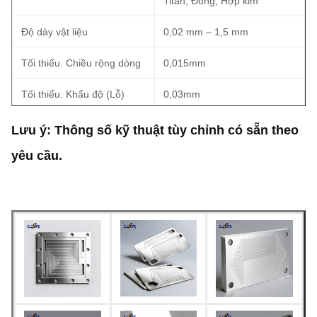
Titan, Đồng, Hợp kim
Độ dày vật liệu
0,02 mm – 1,5 mm
Tối thiểu. Chiều rộng dòng
0,015mm
Tối thiểu. Khẩu độ (Lỗ)
0,03mm
Dung sai kích thước
±0,03 mm (Độ đồng đều)
Lưu ý: Thông số kỹ thuật tùy chỉnh có sẵn theo
yêu cầu.
Tạo mẫu nhanh (5-7 ngày);
Thời gian dẫn
Sản xuất hàng loạt có sẵn
Như khắc, thụ động, hoặc xử
Hoàn thiện bề mặt
lý bề mặt tùy chỉnh