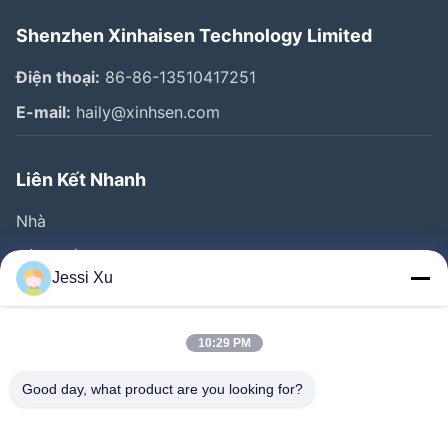
Shenzhen Xinhaisen Technology Limited
Điện thoại:
86-86-13510417251
E-mail:
haily@xinhsen.com
Liên Kết Nhanh
Nhà
Sản Phẩm
Jessi Xu
Video
Về Chúng Tôi
10:29 PM
Tham Quan Nhà Máy
Good day, what product are you looking for?
Kiểm Soát Chất Lượng
Liên Hệ Chúng Tôi