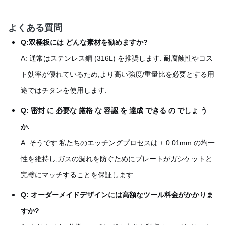
よくある質問
Q:双極板には どんな素材を勧めますか?
A: 通常はステンレス鋼 (316L) を推奨します. 耐腐蝕性やコス
ト効率が優れているため,より高い強度/重量比を必要とする用
途ではチタンを使用します.
Q: 密封 に 必要な 厳格 な 容認 を 達成 できる の でしょ う
か.
A: そうです.私たちのエッチングプロセスは ± 0.01mm の均一
性を維持し,ガスの漏れを防ぐためにプレートがガシケットと
完璧にマッチすることを保証します.
Q: オーダーメイドデザインには高額なツール料金がかかりま
すか?