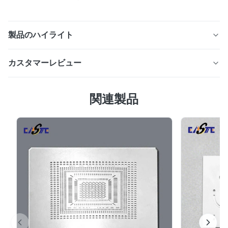
製品のハイライト
Xinhaisen は、PEM 燃料電池、電解槽、水素エネルギー
カスタマーレビュー
システム用の精密エッチングされたフロー フィールド プ
レートを製造しています。カスタム材料、複雑なチャネル
5.0
設計、厳しい公差、ラピッドプロトタイピング、および
関連製品
最近の50件のレビューに基づいて
OEM 生産が利用可能です。
5
100%
4
0
3
0
2
0
1
0
D*.
D
Jan 21.2026