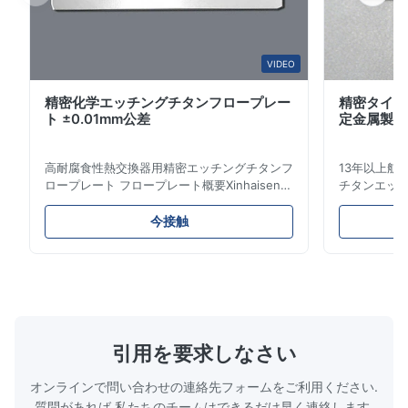
Very satisfied with the stainless steel bipolar plates. Flatness
and thickness control were better than expected.
VIDEO
S*r
S
精密化学エッチングチタンフロープレー
精密タイタ
ト ±0.01mm公差
定金属製造
Dec 29.2025
So beautiful! Nice!
高耐腐食性熱交換器用精密エッチングチタンフ
13年以上航
ロープレート フロープレート概要Xinhaisen
チタンエッチ
M*.
Technologyは、プラスチック射出成形、ダイ
得済み競争
M
カスト、その他の産業用途向けの高精度化学エ
クルソリュ
今接触
ッチングフロープレートの製造を専門としてい
高性能用途向
Jun 18.2025
ます。当社のフロープレートは、優れた流量制
象産業 当社
The etched bipolar plates meet our drawings very well, with
御、卓越した耐久性、および生産プロセスにお
ンは、ミッ
consistent channel accuracy and clean edges.
ける材料分布を最適化する精密なチャネルジオ
トに電力を供
メトリを提供します。 フロープレートの特徴
熱エンジン部
複雑でバリのないチャネル:エッチングによ
（手術器具
り、機械的応力やバリのない滑らかで精密なマ
シュ） エレ
引用を要求しなさい
イクロチャネルが生成され、最適な流体フロー
精密コネクタ
とシーリングが保証されます。 比類なき設計
燃料電池プ
オンラインで問い合わせの連絡先フォームをご利用ください.
の自由度:高コストやリードタイムのか...
ト） チタンエ
質問があれば,私たちのチームはできるだけ早く連絡します.