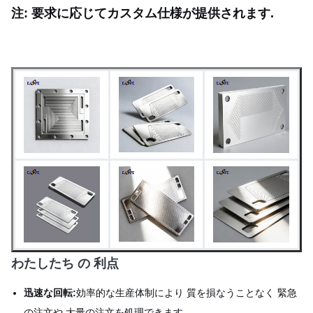
次元容量
±0.03 mm (均一性)
注: 要求に応じてカスタム仕様が提供されます.
迅速なプロトタイプ (5-7 日)
リード タイム
量産可能
刻印,消化,またはオーダーメイ
表面塗装
ドの表面処理
わたしたち の 利点
迅速な回転:
効率的な生産体制により 質を損なうことなく 緊急
の注文や 大量の注文を処理できます