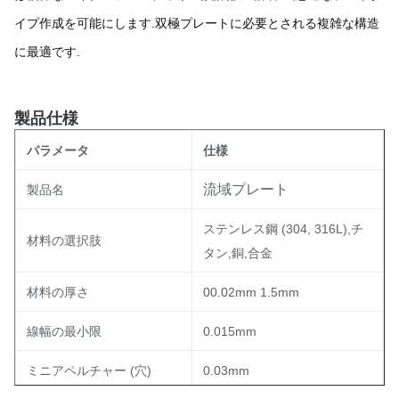
イプ作成を可能にします.双極プレートに必要とされる複雑な構造
に最適です.
製品仕様
パラメータ
仕様
流域プレート
製品名
ステンレス鋼 (304, 316L),チ
材料の選択肢
タン,銅,合金
材料の厚さ
00.02mm 1.5mm
線幅の最小限
0.015mm
ミニアペルチャー (穴)
0.03mm