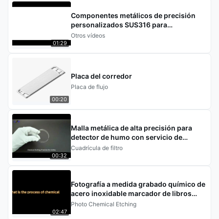
Componentes metálicos de precisión
personalizados SUS316 para
dispositivos médicos con
Otros vídeos
procesamiento de grabado fotoquímico
01:29
Placa del corredor
Placa de flujo
00:20
Malla metálica de alta precisión para
detector de humo con servicio de
grabado químico
Cuadrícula de filtro
00:32
Fotografía a medida grabado químico de
acero inoxidable marcador de libros
artesanía de recuerdos
Photo Chemical Etching
02:47