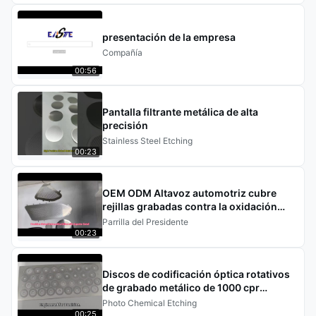
presentación de la empresa
Compañía
00:56
Pantalla filtrante metálica de alta
precisión
Stainless Steel Etching
00:23
OEM ODM Altavoz automotriz cubre
rejillas grabadas contra la oxidación
para Tesla Benz BWM
Parrilla del Presidente
00:23
Discos de codificación óptica rotativos
de grabado metálico de 1000 cpr
Tolerancia de 0,005 mm
Photo Chemical Etching
00:25