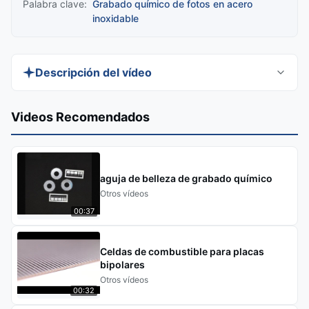
Palabra clave:
Grabado químico de fotos en acero
inoxidable
Descripción del vídeo
Discover XHS Chemical Etching Manufacturer's
Videos Recomendados
precision-crafted Custom Stainless Steel Etching
for electronics, automotive, and architectural
hardware. Our advanced etching technology
aguja de belleza de grabado químico
delivers intricate, durable designs with superior
Otros vídeos
corrosion resistance and versatile finishes.
00:37
Perfect for functional components, branding, or
decorative accents.
Celdas de combustible para placas
bipolares
Otros vídeos
00:32