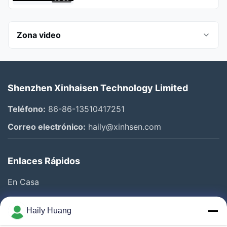
Zona video
Todos los vídeos
Shenzhen Xinhaisen Technology Limited
Photo Chemical Etching
Teléfono:
86-86-13510417251
Stainless Steel Etching
Correo electrónico:
haily@xinhsen.com
Grabación en titanio
Enlaces Rápidos
Cuadrícula de filtro
En Casa
Placa de flujo
Productos
Compañía
Haily Huang
Videos