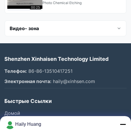
диски кодировщика 0,005 мм
Photo Chemical Etching
Tolerance
00:25
Видео- зона
Все видео
Shenzhen Xinhaisen Technology Limited
Photo Chemical Etching
Телефон:
86-86-13510417251
Stainless Steel Etching
Электронная почта:
haily@xinhsen.com
Титановое гравирование
Быстрые Ссылки
Фильтровая сетка
Домой
пластинка потока
Продукция
Haily Huang
Компания