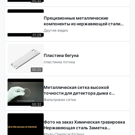
00:32
Прецизионные металлические
компоненты из нержавеющей стали
SUS316 для медицинских устройств с
Другие видео
обработкой методом
01:29
фотохимического травления
Пластина бегуна
пластинка потока
00:20
Металлическая сетка высокой
точности для детектора дыма с
химическим резным сервисом
Фильтровая сетка
00:32
Фото на заказ Химическая гравировка
Нержавеющая сталь Заметка
Сувенирные ремесла
Photo Chemical Etching