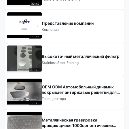
02:47
Представление компании
Компания
00:56
Высокоточный металлический фильтр
Stainless Steel Etching
00:23
OEM ODM Автомобильный динамик
покрывает антиржавые решетки для
Tesla Benz BWM
Гриль диктора
00:23
Металлическая гравировка
вращающиеся 1000cpr оптические