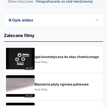
Słowo kluczowe:
Fotografowanie ze stali nierdzewnej
Opis wideo
Discover XHS Chemical Etching Manufacturer's
Zalecane filmy
precision-crafted Custom Stainless Steel Etching
for electronics, automotive, and architectural
hardware. Our advanced etching technology
igła kosmetyczna do etsu chemicznego
delivers intricate, durable designs with superior
Inne filmy
corrosion resistance and versatile finishes.
00:37
Perfect for functional components, branding, or
decorative accents.
Bipolarne płyty ogniwa paliwowe
Inne filmy
00:32