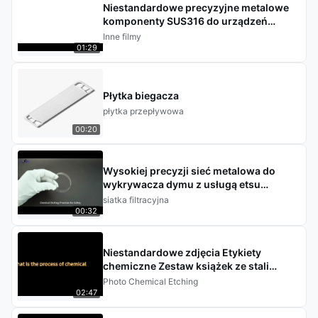
Niestandardowe precyzyjne metalowe
komponenty SUS316 do urządzeń
medycznych z obróbką
Inne filmy
fotochemicznego trawienia
01:29
Płytka biegacza
płytka przepływowa
00:20
Wysokiej precyzji sieć metalowa do
wykrywacza dymu z usługą etsu
chemicznego
siatka filtracyjna
00:32
Niestandardowe zdjęcia Etykiety
chemiczne Zestaw książek ze stali
nierdzewnej Rzemiosła pamiątkowe
Photo Chemical Etching
02:47