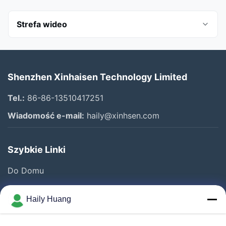
Strefa wideo
Wszystkie filmy
Shenzhen Xinhaisen Technology Limited
Photo Chemical Etching
Tel.:
86-86-13510417251
Stainless Steel Etching
Wiadomość e-mail:
haily@xinhsen.com
Etykieta tytanowa
Szybkie Linki
siatka filtracyjna
Do Domu
płytka przepływowa
Produkty
Firma
Haily Huang
Filmy
O Nas
Maskownica głośnika