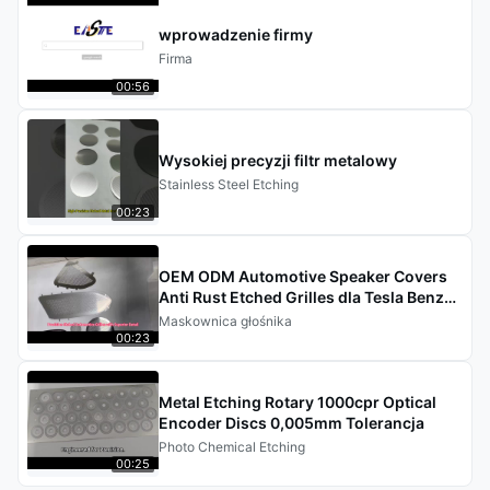
wprowadzenie firmy
Firma
00:56
Wysokiej precyzji filtr metalowy
Stainless Steel Etching
00:23
OEM ODM Automotive Speaker Covers
Anti Rust Etched Grilles dla Tesla Benz
BWM
Maskownica głośnika
00:23
Metal Etching Rotary 1000cpr Optical
Encoder Discs 0,005mm Tolerancja
Photo Chemical Etching
00:25