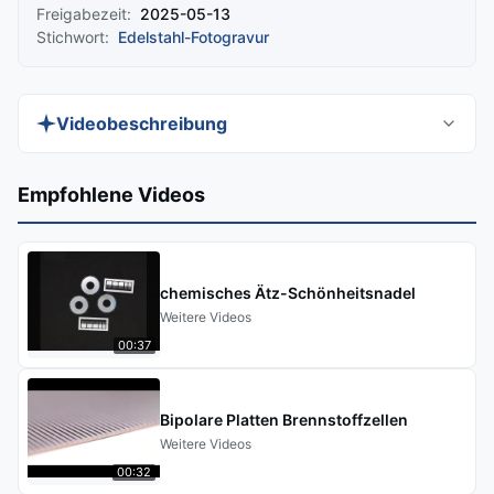
Freigabezeit:
2025-05-13
Stichwort:
Edelstahl-Fotogravur
Videobeschreibung
Discover XHS Chemical Etching Manufacturer's
Empfohlene Videos
precision-crafted Custom Stainless Steel Etching
for electronics, automotive, and architectural
hardware. Our advanced etching technology
chemisches Ätz-Schönheitsnadel
delivers intricate, durable designs with superior
Weitere Videos
corrosion resistance and versatile finishes.
00:37
Perfect for functional components, branding, or
decorative accents.
Bipolare Platten Brennstoffzellen
Weitere Videos
00:32