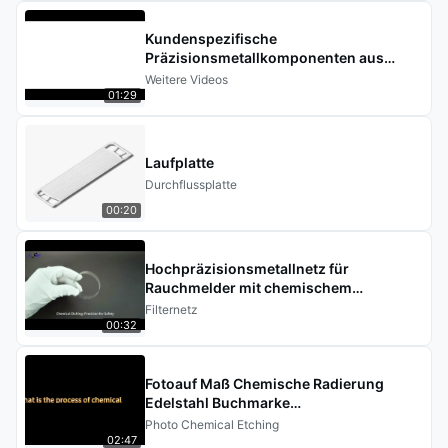
Kundenspezifische
Präzisionsmetallkomponenten aus
SUS316 für medizinische Geräte mit
Weitere Videos
fotochemischer Ätzbearbeitung
01:29
Laufplatte
Durchflussplatte
00:20
Hochpräzisionsmetallnetz für
Rauchmelder mit chemischem
Ätzservice
Filternetz
00:32
Fotoauf Maß Chemische Radierung
Edelstahl Buchmarke
Souvenirhandwerk
Photo Chemical Etching
02:47