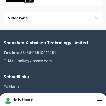
00:25
Videozone
Alle Videos
Shenzhen Xinhaisen Technology Limited
Photo Chemical Etching
Telefon:
86-86-13510417251
Stainless Steel Etching
E-Mail:
haily@xinhsen.com
Titangraufarbeiten
Schnelllinks
Filternetz
Zu Hause
Durchflussplatte
Produkte
Unternehmen
Haily Huang
Videos