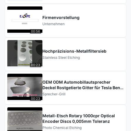
Firmenvorstellung
Unternehmen
00:56
Hochpräzisions-Metallfiltersieb
Stainless Steel Etching
00:23
OEM ODM Automobillautsprecher
Deckel Rostgetierte Gitter für Tesla Benz
BWM
Sprecher-Grill
00:23
Metall-Etsch Rotary 1000cpr Optical
Encoder Discs 0,005mm Toleranz
Photo Chemical Etching