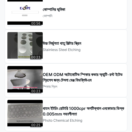
কোম্পানির ভূমিকা
কোম্পানি
00:56
উচ্চ নির্ভুলতা ধাতু ফিল্টার স্ক্রিন
Stainless Steel Etching
00:23
OEM ODM অটোমোটিভ স্পিকার কভার অ্যান্টি-রস্ট ইটেড
গ্রিলেস জন্য টেসলা বেঞ্জ বিডব্লিউএম
স্পিকার গ্রিল
00:23
ধাতব ইটচিং রোটারি 1000cpr অপটিক্যাল এনকোডার ডিস্ক
0.005mm সহনশীলতা
Photo Chemical Etching
00:25