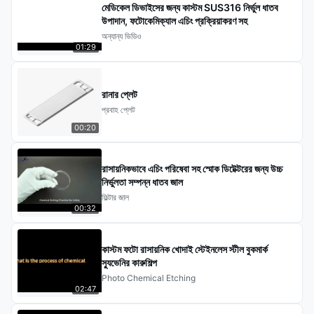
মেডিকেল ডিভাইসের জন্য কাস্টম SUS316 নির্ভুল ধাতব
উপাদান, ফটোকেমিক্যাল এচিং প্রক্রিয়াকরণ সহ
অন্যান্য ভিডিও
01:29
রানার প্লেট
প্রবাহ প্লেট
00:20
রাসায়নিকভাবে এচিং পরিষেবা সহ স্মোক ডিটেক্টরের জন্য উচ্চ
নির্ভুলতা সম্পন্ন ধাতব জাল
ফিল্টার জাল
00:32
কাস্টম ফটো রাসায়নিক খোদাই স্টেইনলেস স্টীল বুকমার্ক
স্যুভেনির কারুশিল্প
Photo Chemical Etching
02:47