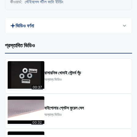
কীওয়ার্ড:
স্টেইনলেস স্টীল ফটো ইটচিং
ভিডিও বর্ণনা
Discover XHS Chemical Etching Manufacturer's
প্রস্তাবিত ভিডিও
precision-crafted Custom Stainless Steel Etching
for electronics, automotive, and architectural
hardware. Our advanced etching technology
রাসায়নিক খোদাই সৌন্দর্য সূঁচ
delivers intricate, durable designs with superior
অন্যান্য ভিডিও
corrosion resistance and versatile finishes.
00:37
Perfect for functional components, branding, or
decorative accents.
বাইপোলার প্লেটস ফুয়েল সেল
অন্যান্য ভিডিও
00:32