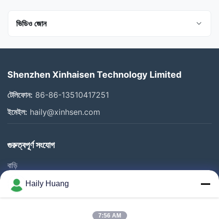
ভিডিও জোন
সকল ভিডিও
Shenzhen Xinhaisen Technology Limited
Photo Chemical Etching
টেলিফোন:
86-86-13510417251
Stainless Steel Etching
ইমেইল:
haily@xinhsen.com
টাইটানিয়াম খোদাই
গুরুত্বপূর্ণ সংযোগ
ফিল্টার জাল
বাড়ি
প্রবাহ প্লেট
পণ্য
Haily Huang
কোম্পানি
ভিডিও
আমাদের সম্পর্কে
স্পিকার গ্রিল
7:56 AM