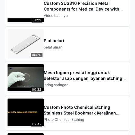
Custom SUS316 Precision Metal
Components for Medical Device with
Photo Chemical Etching Processing
Video Lainnya
(Komponen logam presisi khusus untuk
01:29
perangkat medis dengan pemrosesan
ukiran fotokimia)
Plat pelari
pelat aliran
00:20
Mesh logam presisi tinggi untuk
detektor asap dengan layanan etching
kimia
jaring saringan
00:32
Custom Photo Chemical Etching
Stainless Steel Bookmark Kerajinan
Souvenir
Photo Chemical Etching
02:47