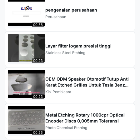
pengenalan perusahaan
Perusahaan
00:56
Layar filter logam presisi tinggi
Stainless Steel Etching
00:23
OEM ODM Speaker Otomotif Tutup Anti
Karat Etched Grilles Untuk Tesla Benz
BWM
Kisi Pembicara
00:23
Metal Etching Rotary 1000cpr Optical
Encoder Discs 0,005mm Toleransi
Photo Chemical Etching
00:25