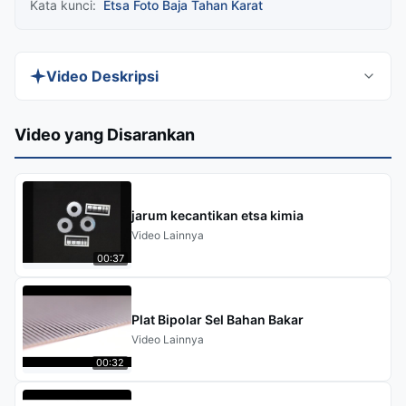
Kata kunci:
Etsa Foto Baja Tahan Karat
Video Deskripsi
Discover XHS Chemical Etching Manufacturer's
Video yang Disarankan
precision-crafted Custom Stainless Steel Etching
for electronics, automotive, and architectural
hardware. Our advanced etching technology
jarum kecantikan etsa kimia
delivers intricate, durable designs with superior
Video Lainnya
corrosion resistance and versatile finishes.
00:37
Perfect for functional components, branding, or
decorative accents.
Plat Bipolar Sel Bahan Bakar
Video Lainnya
00:32