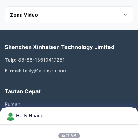
Zona Video
Semua Video
Shenzhen Xinhaisen Technology Limited
Photo Chemical Etching
Telp:
86-86-13510417251
Stainless Steel Etching
E-mail:
haily@xinhsen.com
Etsa titanium
Tautan Cepat
jaring saringan
Rumah
pelat aliran
Produk
Haily Huang
Perusahaan
Video
Tentang Kita
Kisi Pembicara
6:47 AM