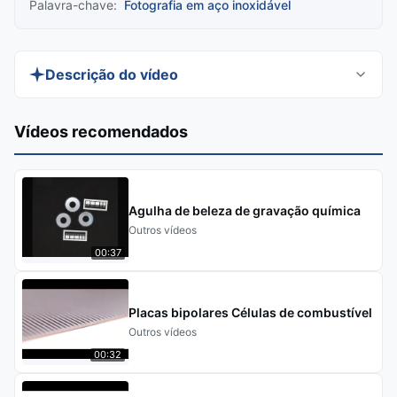
Palavra-chave:
Fotografia em aço inoxidável
Descrição do vídeo
Discover XHS Chemical Etching Manufacturer's
Vídeos recomendados
precision-crafted Custom Stainless Steel Etching
for electronics, automotive, and architectural
hardware. Our advanced etching technology
Agulha de beleza de gravação química
delivers intricate, durable designs with superior
Outros vídeos
corrosion resistance and versatile finishes.
00:37
Perfect for functional components, branding, or
decorative accents.
Placas bipolares Células de combustível
Outros vídeos
00:32