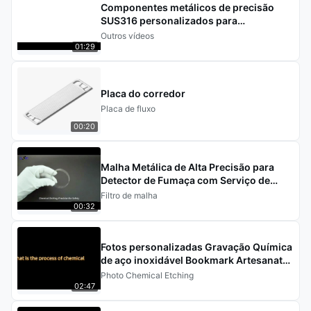
Componentes metálicos de precisão
SUS316 personalizados para
dispositivos médicos com
Outros vídeos
processamento por fotoquímica
01:29
Placa do corredor
Placa de fluxo
00:20
Malha Metálica de Alta Precisão para
Detector de Fumaça com Serviço de
Gravação Química
Filtro de malha
00:32
Fotos personalizadas Gravação Química
de aço inoxidável Bookmark Artesanato
de lembranças
Photo Chemical Etching
02:47