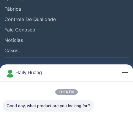
Fábrica
Vigiar a marcação
Controle De Qualidade
Fabricação de máquinas fotoquímicas
Fale Conosco
Notícias
Outros vídeos
Casos
Segue-Nos.
Haily Huang
11:16 PM
Good day, what product are you looking for?
©2025- Shenzhen Xinhaisen Technology Limited. . Todos os direitos
reservados.