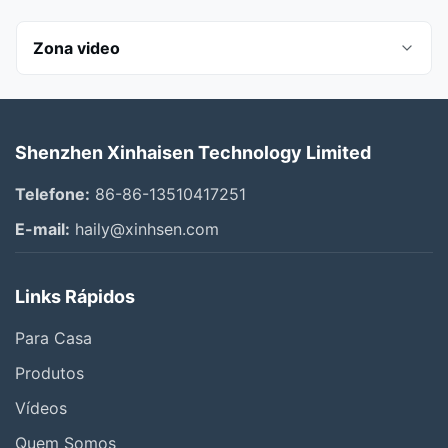
Zona video
Todos os vídeos
Shenzhen Xinhaisen Technology Limited
Photo Chemical Etching
Telefone:
86-86-13510417251
Stainless Steel Etching
E-mail:
haily@xinhsen.com
Gravação em titânio
Links Rápidos
Filtro de malha
Para Casa
Placa de fluxo
Produtos
Empresa
Vídeos
Quem Somos
Grade do orador