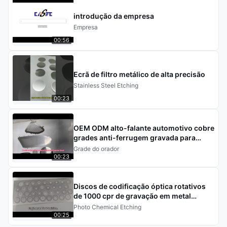
introdução da empresa
Empresa
00:56
Ecrã de filtro metálico de alta precisão
Stainless Steel Etching
00:23
OEM ODM alto-falante automotivo cobre
grades anti-ferrugem gravada para
Tesla Benz BWM
Grade do orador
00:23
Discos de codificação óptica rotativos
de 1000 cpr de gravação em metal
Tolerância de 0,005 mm
Photo Chemical Etching
00:25