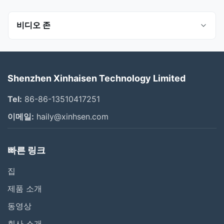
비디오 존
모든 비디오
Shenzhen Xinhaisen Technology Limited
Photo Chemical Etching
Tel:
86-86-13510417251
Stainless Steel Etching
이메일:
haily@xinhsen.com
티타늄 에칭
빠른 링크
필터 메쉬
집
흐름판
제품 소개
회사
동영상
회사 소개
스피커 그릴