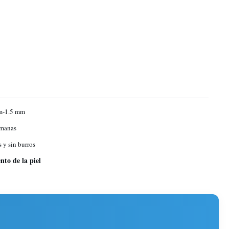
m-1.5 mm
emanas
 y sin burros
nto de la piel