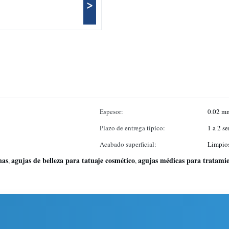
>
Espesor:
0.02 m
Plazo de entrega típico:
1 a 2 s
Acabado superficial:
Limpios
nas
agujas de belleza para tatuaje cosmético
agujas médicas para tratamie
,
,