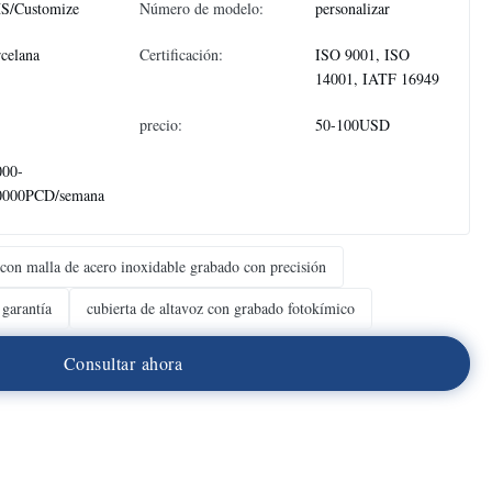
S/Customize
Número de modelo:
personalizar
celana
Certificación:
ISO 9001, ISO
14001, IATF 16949
precio:
50-100USD
000-
0000PCD/semana
 con malla de acero inoxidable grabado con precisión
 garantía
cubierta de altavoz con grabado fotokímico
C
o
n
s
u
l
t
a
r
a
h
o
r
a