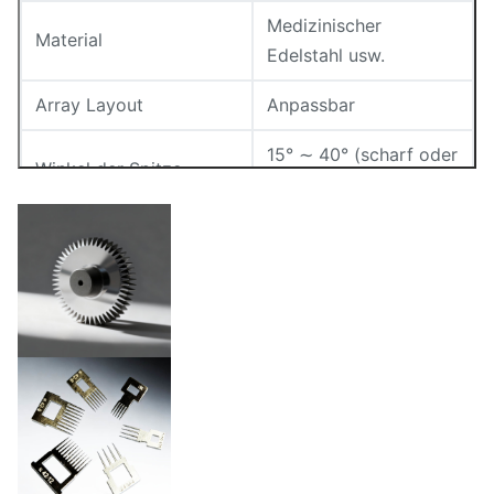
Medizinischer
Material
Edelstahl usw.
Array Layout
Anpassbar
15° ∼ 40° (scharf oder
Winkel der Spitze
konisch)
Stärke
0.02mm 1.5mm
Elektropoliert,
Oberflächenbearbeitung
sterilisierbar usw.