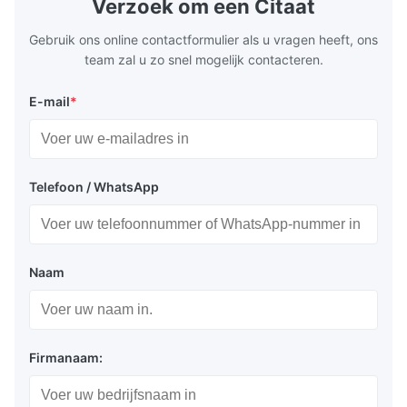
Verzoek om een Citaat
Plate Features Complex, Burr
(surgical to
Gebruik ons online contactformulier als u vragen heeft, ons
team zal u zo snel mogelijk contacteren.
E-mail
*
Telefoon / WhatsApp
Naam
Firmanaam: