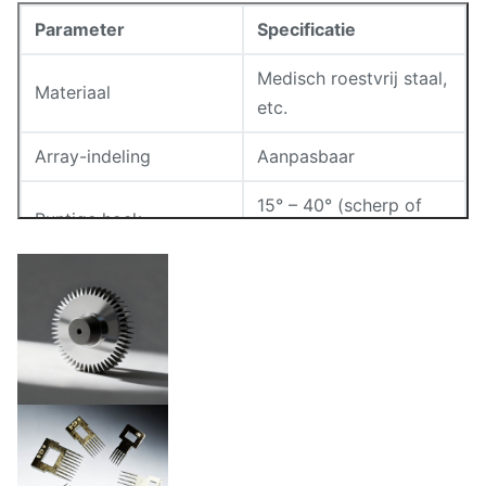
Parameter
Specificatie
Medisch roestvrij staal,
Materiaal
etc.
Array-indeling
Aanpasbaar
15° – 40° (scherp of
Puntige hoek
conisch)
Dikte
0,02 mm – 1,5 mm
Elektrolytisch gepolijst,
Oppervlakteafwerking
steriliseerbaar, etc.