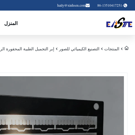
haily@xinhsen.com
-86-13510417251
المنزل
المنتجات
التصنيع الكيميائي للصور
إبر التجميل الطبية المحفورة الر