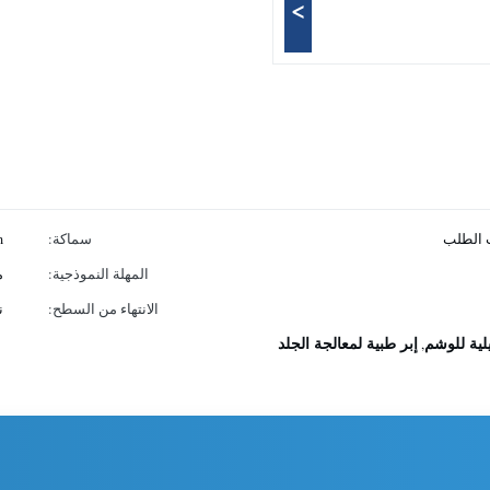
>
ب الطلب
سماكة:
m
المهلة النموذجية:
من 
الانتهاء من السطح:
ن
لية للوشم
إبر طبية لمعالجة الجلد
,