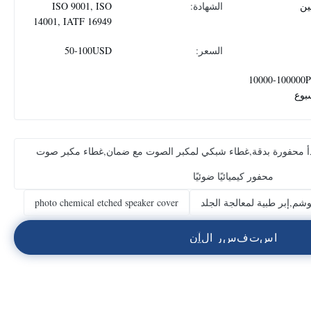
ين
الشهادة:
ISO 9001, ISO
14001, IATF 16949
السعر:
50-100USD
10000-100000
بوع
صدأ محفورة بدقة,غطاء شبكي لمكبر الصوت مع ضمان,غطاء مكبر صوت
محفور كيميائيًا ضوئيًا
لوشم,إبر طبية لمعالجة الجلد
photo chemical etched speaker cover
ا
س
ت
ف
س
ر
ا
ل
آ
ن