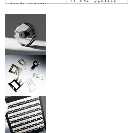
15° ± 40° (agudo ou
Ângulo da ponta
cônico)
Espessura
0.02 mm 1.5 mm
Revestimento de
Eletropolidas,
superfície
esterilizáveis, etc.