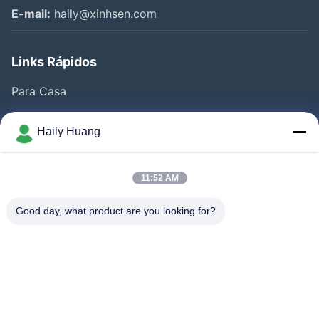
E-mail:
haily@xinhsen.com
Links Rápidos
Para Casa
Produtos
Haily Huang
Vídeos
Quem Somos
11:52 AM
Fábrica
Good day, what product are you looking for?
Controle De Qualidade
Fale Conosco
Notícias
Casos