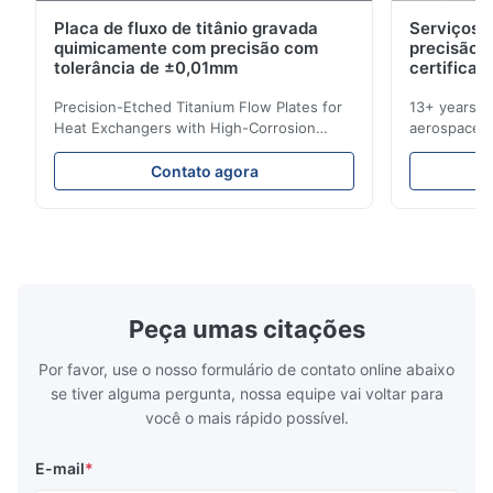
R*n
R
Placa de fluxo de titânio gravada
Serviços d
quimicamente com precisão com
precisão 
Jul 1.2025
tolerância de ±0,01mm
certificad
Very professional and supportive team , would love to work
Precision-Etched Titanium Flow Plates for
13+ years ex
with them again
Heat Exchangers with High-Corrosion
aerospace, m
Resistance Flow Plate Overview Xinhaisen
applications.
Technology specializes in manufacturing
solutions wi
M*k
Contato agora
M
high-precision chemically etched flow
instant quo
plates for plastic injection molding, die
for High-Pe
Aug 19.2024
casting, and other industrial applications.
Industries 
Professional manufacturer. Everything matched our specs, and
Our flow plates offer superior flow control,
solutions po
exceptional durability, and precise channel
components
the product looks great—super clean, no burrs, no stress
geometries that optimize material
(heat-resist
marks.
distribution in production processes. Flow
structural 
Peça umas citações
Plate Features Complex, Burr
(surgical to
Por favor, use o nosso formulário de contato online abaixo
se tiver alguma pergunta, nossa equipe vai voltar para
você o mais rápido possível.
E-mail
*