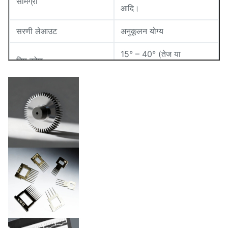
सामग्री
आदि।
सरणी लेआउट
अनुकूलन योग्य
15° – 40° (तेज या
टिप कोण
शंक्वाकार)
मोटाई
0.02mm – 1.5mm
इलेक्ट्रोपॉलिश, स्टेरिलाइज़ेबल,
सतह फिनिश
आदि।