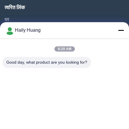
त्वरित लिंक
घर
उत्पाद
Haily Huang
वीडियो
हमारे बारे में
8:20 AM
फैक्टरी यात्रा
Good day, what product are you looking for?
गुणवत्ता नियंत्रण
हमसे संपर्क करें
समाचार
मामले
हमारे पीछे आओ