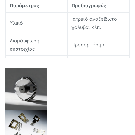
Παράμετρος
Προδιαγραφές
Ιατρικό ανοξείδωτο
Υλικό
χάλυβα, κλπ.
Διαμόρφωση
Προσαρμόσιμη
συστοιχίας
15° ∼ 40° (αιχμηρό ή
Γωνία της άκρης
κωνικό)
Δάχος
00,02 mm ∙ 1,5 mm
Ηλεκτροφωτισμένα,
Τελεία επιφάνειας
αποστειρωμένα, κλπ.