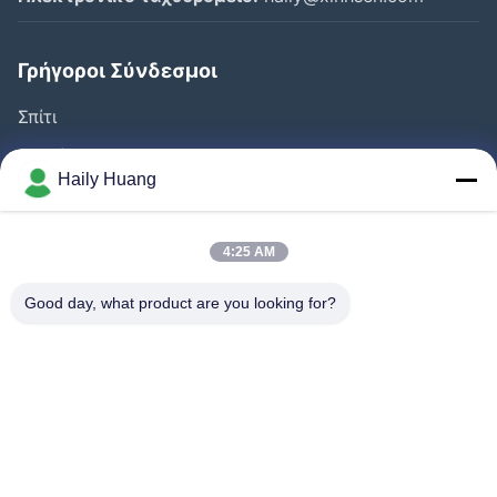
Γρήγοροι Σύνδεσμοι
Σπίτι
Προϊόντα
Haily Huang
Βίντεο
Σχετικά Με Εμάς
4:25 AM
Γύρος Εργοστασίων
Good day, what product are you looking for?
Έλεγχος Ποιότητας
Επαφή
Ειδήσεις
Υποθέσεις