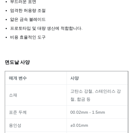
부드러운 표면
엄격한 허용량 조절
얇은 금속 블레이드
프로토타입 및 대량 생산에 적합합니다.
비용 효율적인 도구
면도날 사양
매개 변수
사양
고탄소 강철, 스테인리스 강
소재
철, 합금 등
표준 두께
00.02mm - 1.5mm
용인성
±0.01mm