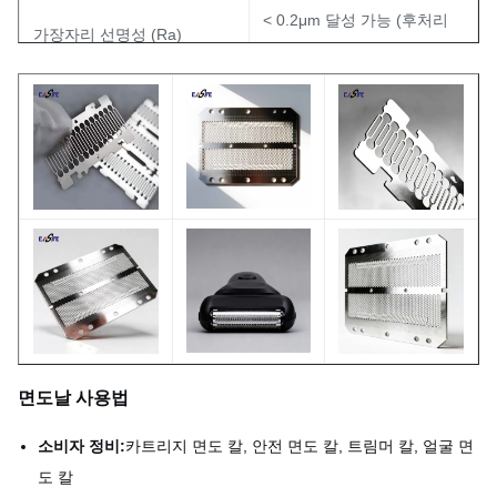
< 0.2μm 달성 가능 (후처리
가장자리 선명성 (Ra)
의존)
표면 마감
밝은, 매트, 또는 필요에 따라
제품 이름
새겨진 면도날
MOQ
협상 가능
표본
사용 가능
면도날 사용법
소비자 정비:
카트리지 면도 칼, 안전 면도 칼, 트림머 칼, 얼굴 면
도 칼