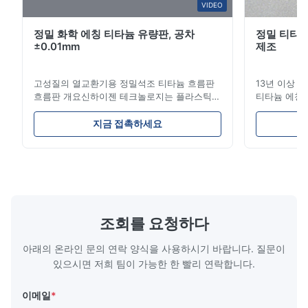
W*r
VIDEO
W
정밀 화학 에칭 티타늄 유량판, 공차
정밀 티타늄
Dec 11.2025
±0.01mm
제조
Good.The product is precise and the packaging is excellent.
고성질의 열교환기용 정밀석조 티타늄 흐름판
13년 이상 
Aaron
흐름판 개요신하이젠 테크놀로지는 플라스틱
티타늄 에칭 전
A
주사형조, 다이?? 스 및 기타 산업용 용품에 대
는 리드 타임
한 고 정밀 화학적 인 발각 흐름 판 제조에 전문
기! 고성능 
Dec 10.2025
지금 접촉하세요
적입니다.우리의 흐름판은 우수한 흐름 통제를
스 당사가 
Good comunication, fullfilled as expected. Fully satisfied.
제공합니다, 뛰어난 내구성 및 정확한 채널 기
솔루션은 다
하학으로 생산 과정에서 재료 분포를 최적화합
품에 동력을 
니다. 흐름판 특징 복잡하고 뚫리지 않는 채널:
열 엔진 부품
에칭은 기계적 스트레스나 부러짐 없이 부드럽
도구, 이식 
고 정확한 마이크로 채널을 생성하여 최적의 유
(EMI/RFI
체 흐름과 밀폐를 보장합니다. 비교할 수 없는
성 연료 전지
조회를 요청하다
디자인 자유:하드 툴링의 높은 비용이나 진행
칭 ...
...
아래의 온라인 문의 연락 양식을 사용하시기 바랍니다. 질문이
있으시면 저희 팀이 가능한 한 빨리 연락합니다.
이메일
*