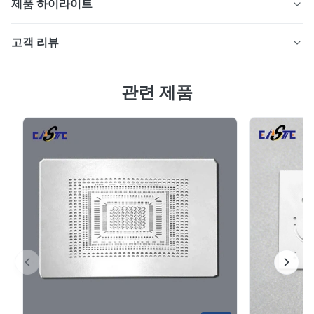
제품 하이라이트
Xinhaisen은 첨단 화학적 에칭 기술을 사용하여 고정밀 에
고객 리뷰
칭 면도날을 제조합니다. 의료, 산업, 미용, 연구실 및 특수
절단 응용 분야를 위한 버(Burr) 없는 가장자리, 복잡한 기
4.7
하학적 구조, 엄격한 공차 및 맞춤형 스테인레스 스틸 블레
관련 제품
최근 50개의 리뷰를 바탕으로
이드 솔루션입니다.
5
67%
4
33%
3
0
2
0
1
0
David
D
Jan 26.2026
The product is ultra-precision.