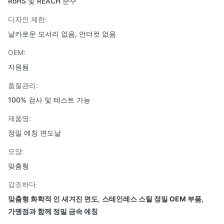
RoHS 및 REACH 준수
디자인 제한:
날카로운 모서리 없음, 언더컷 없음
OEM:
지원됨
품질관리:
100% 검사 및 테스트 가능
제품명:
정밀 에칭 면도날
모양:
맞춤형
강조하다
맞춤형 화학적 인 새겨진 면도
,
스테인레스 스틸 정밀 OEM 부품
,
가맹점과 함께 정밀 금속 에칭