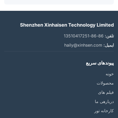
Shenzhen Xinhaisen Technology Limit
ن:
86-86-13510417251
یل:
haily@xinhsen.com
وندهای سریع
ه
صولات
م های
ارهی ما
خانه تور