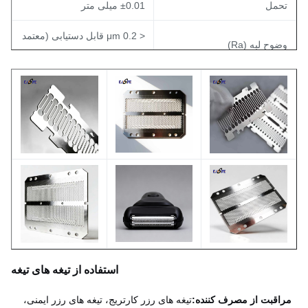
حمل
±0.01 میلی متر
< 0.2 μm قابل دستیابی (معتمد
ضوح لبه (Ra)
به پردازش بعدی)
روشن، مات، یا به عنوان هر
وشش سطح
نیاز
ام محصول
تیغه های بریده شده
قدار تولیدی
قابل مذاکره
مونه
در دسترس
استفاده از تیغه های تیغه
اقبت از مصرف کننده:
تیغه های رزر کارتریج، تیغه های رزر ایمنی،