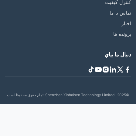
رل کیفیت
س با ما
ار
نده ها
ال ما بياي
حفوظ است