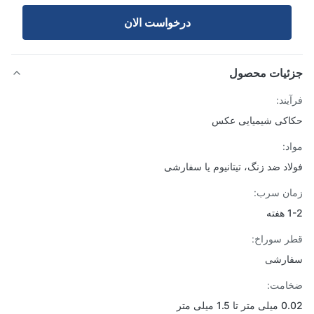
درخواست الان
ئیات محصول
یند:
کی شیمیایی عکس
د:
اد ضد زنگ، تیتانیوم یا سفارشی
ن سرب:
ته
 سوراخ:
ارشی
امت:
ا 1.5 میلی متر