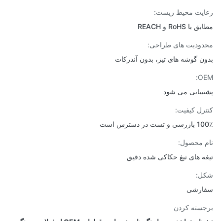
یت محیط زیست:
ا RoHS و REACH
ودیت های طراحی:
ن گوشه های تیز، بدون آندرکات
O
یبانی می شود
رل کیفیت:
ست در دسترس است
 محصول:
ه های تیغ حکاکی شده دقیق
ل:
ارشی
سته کردن