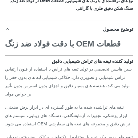
 های تراشنده ی با رنگ های شیمیایی
,
قطعات OEM از فولاد ضد زنگ
,
 شکن دقیق فلزی با گارانتی
ضیح محصول
قطعات OEM با دقت فولاد ضد زنگ
ید کننده تیغه های تراش شیمیایی دقیق
ن هايسن تخصصي در توليد تيغه هاي تراش با استفاده از فنون ارتقايي
تراش شيميايي و تصويري دارد.حکاکی شیمیایی لبه های بدون حفر را
ولید می کند، هندسه های بسیار دقیق و اجزای بدون استرس بدون تأثیر
بر خواص مواد.
تیغه های تراشیده شده ما به طور گسترده ای در ابزار برش صنعتی،
ابزار پزشکی، تجهیزات آزمایشگاهی، دستگاه های زیبایی، سیستم های
اش دقیق و مجموعه های تیغه های سفارشی OEM استفاده می شود.
ه های رزور حک شده با استفاده از تکنولوژی حکاکی پیشرفته شیمیایی