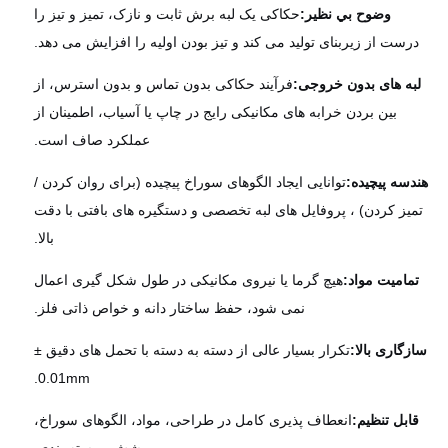
وضوح بي نظير:
حکاکی یک لبه برش ثابت و نازک، تمیز و تیز را
رست از زیربنای تولید می کند و تیز بودن اولیه را افزایش می دهد.
به های بدون خروجی:
فرآیند حکاکی بدون تماس و بدون استرس، از
بین بردن خرابه های مکانیکی رایج در چاپ یا آسیاب، اطمینان از
عملکرد صاف است.
دسه پیچیده:
توانایی ایجاد الگوهای سوراخ پیچیده (برای روان کردن /
یز کردن) ، پروفایل های لبه تخصصی و دستگیره های بافتی با دقت
بالا.
ماميت مواد:
هیچ گرما یا نیروی مکانیکی در طول شکل گیری اعمال
نمی شود، حفظ ساختار دانه و خواص ذاتی فلز.
زگاری بالا:
تکرار بسیار عالی از دسته به دسته با تحمل های دقیق ±
0.01mm.
ابل تنظیم:
انعطاف پذیری کامل در طراحی، مواد، الگوهای سوراخ،