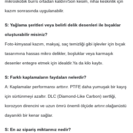
mikroskobik burrs ortadan kaldırırSon kesim, nihai keskinlik için
kazım sonrasında uygulanabilir.
S: Yağlama şeritleri veya belirli delik desenleri ile bıçaklar
oluşturabilir misiniz?
Foto-kimyasal kazım, makyaj, saç temizliği gibi işlevler için bıçak
tasarımına hassas mikro delikler, boşluklar veya karmaşık
desenler entegre etmek için idealdir.Ya da kilo kaybı.
S: Farklı kaplamaların faydaları nelerdir?
A: Kaplamalar performansı arttırır. PTFE daha yumuşak bir kayış
için sürtünmeyi azaltır. DLC (Diamond-Like Carbon) sertliği,
korozyon direncini ve uzun ömrü önemli ölçüde artırır.olağanüstü
dayanıklı bir kenar sağlar.
S: En az sipariş miktarınız nedir?