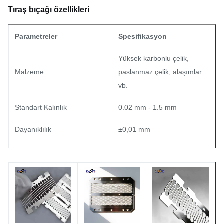
Tıraş bıçağı özellikleri
Parametreler
Spesifikasyon
Yüksek karbonlu çelik,
Malzeme
paslanmaz çelik, alaşımlar
vb.
Standart Kalınlık
0.02 mm - 1.5 mm
Dayanıklılık
±0,01 mm
< 0,2 μm elde edilebilir
Kenar Keskinliği (Ra)
(sonrası işleme bağlı)
Parlak, Mat veya
Yüzey Dönüşümü
gereksinimlere göre
Ürün Adı
Çizilmiş Tıraş Bıçağı