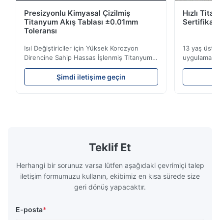
Presizyonlu Kimyasal Çizilmiş
Hızlı Tita
Dec 11.2025
Titanyum Akış Tablası ±0.01mm
Sertifikal
Good.The product is precise and the packaging is excellent.
Toleransı
Isıl Değiştiriciler için Yüksek Korozyon
13 yaş üstüH
Aaron
Direncine Sahip Hassas İşlenmiş Titanyum
uygulamalar 
A
Akış Plakaları Akış Plakası Genel
uzmanlık.ISO
BakışXinhaisen Technology, plastik
teslim sürel
Dec 10.2025
Şimdi iletişime geçin
Ş
enjeksiyon kalıplama, döküm ve diğer
Yüksek perf
Good comunication, fullfilled as expected. Fully satisfied.
endüstriyel uygulamalar için yüksek
titanyum ka
hassasiyetli kimyasal olarak işlenmiş akış
Endüstriler
plakaları üretiminde uzmanlaşmışt...
görev ...
Teklif Et
Herhangi bir sorunuz varsa lütfen aşağıdaki çevrimiçi talep
iletişim formumuzu kullanın, ekibimiz en kısa sürede size
geri dönüş yapacaktır.
E-posta
*