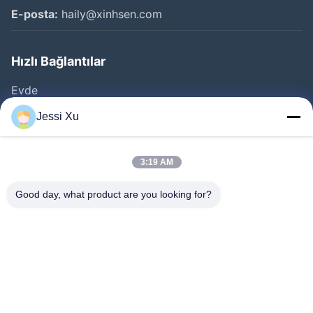
E-posta:
haily@xinhsen.com
Hızlı Bağlantılar
Evde
Ürünler
Jessi Xu
VİDEOLAR
Hakkımızda
3:19 AM
Fabrika Turu
Good day, what product are you looking for?
Kalite Kontrolü
Bize Ulaşın
Haberler
Davalar